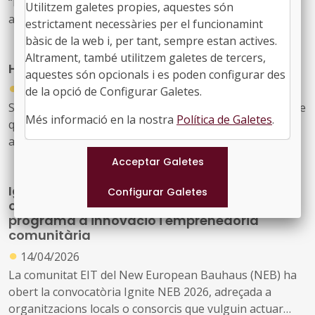
“Fostering citizen engagement for more responsible
Utilitzem galetes propies, aquestes són
and democratic R&I” (Fomentar el compromís ciutadà
estrictament necessàries per el funcionamint
per una R+I més responsable i democràtica), amb
bàsic de la web i, per tant, sempre estan actives.
l’objectiu de reforçar la participació ciutadana, la
Altrament, també utilitzem galetes de tercers,
Horizon: Campionat d'Europa de Hackathon
comunicació científica i la confiança en la ciència, i
aquestes són opcionals i es poden configurar des
●
d’alinear millor la recerca i la innovació (R+I) amb les
23/01/2026
de la opció de Configurar Galetes.
necessitats i expectatives de la societat.
S’ha obert una nova convocatòria dins d’Horizon Europe
Més informació en la nostra
Política de Galetes
.
que pot resultar especialment interessant per a
ajuntaments, consells comarcals, governs regionals i
entitats locals vinculades a la innovació, la recerca i la
participació ciutadana.
Ignite NEB: convocatòria oberta per a
organitzacions locals que vulguin acollir un
programa d'innovació i emprenedoria
comunitària
●
14/04/2026
La comunitat EIT del New European Bauhaus (NEB) ha
obert la convocatòria Ignite NEB 2026, adreçada a
organitzacions locals o consorcis que vulguin actuar