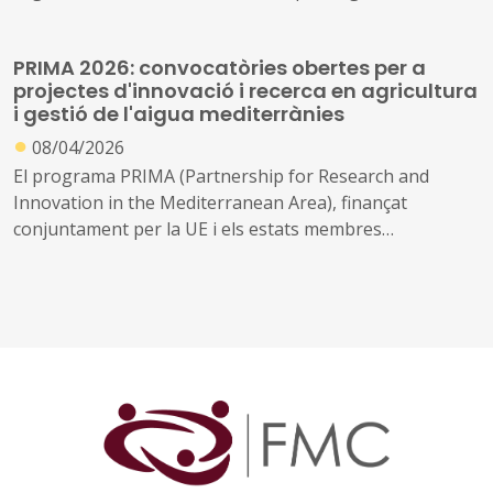
com a amfitrions d'un programa complet d'innovació,
ideació i incubació arrelat als valors del New European
PRIMA 2026: convocatòries obertes per a
Bauhaus: sostenibilitat, bellesa i inclusió.
projectes d'innovació i recerca en agricultura
i gestió de l'aigua mediterrànies
●
08/04/2026
El programa PRIMA (Partnership for Research and
Innovation in the Mediterranean Area), finançat
conjuntament per la UE i els estats membres
participants, ha obert les seves convocatòries 2026 per
a projectes de recerca i innovació en l'àmbit
agroalimentari i de gestió dels recursos hídrics a la
conca mediterrània. El programa cerca solucions
innovadores per fer els sistemes alimentaris i hídrics
mediterranis més sostenibles, resilients i eficients.