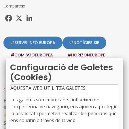
Comparteix
Facebook
X
LinkedIn
#SERVEI INFO EUROPA
#NOTÍCIES SIE
#COMISSIOEUROPEA
#HORIZONEUROPE
Configuració de Galetes
#INNOVACIO
#LUMPSUM
#RECERCA
(Cookies)
#ÀREA EUROPA
AQUESTA WEB UTILITZA GALETES
Contingut relacionat
Les galetes són importants, influeixen en
Horizon: Impulsar la participació ciutadana
en la recerca i la innovació
l''experiència de navegació, ens ajuden a protegir
la privacitat i permeten realitzar les peticions que
●
27/01/2026
ens solicitin a través de la web.
S’ha obert una nova convocatòria d’Horizon Europe,