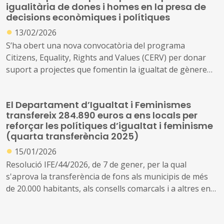
igualitària de dones i homes en la presa de
executar polítiques de promoció de la igualtat i el
decisions econòmiques i polítiques
feminisme.
●
13/02/2026
S’ha obert una nova convocatòria del programa
Citizens, Equality, Rights and Values (CERV) per donar
suport a projectes que fomentin la igualtat de gènere
en els espais de decisió política i econòmica, amb un
pressupost indicatiu de 6 milions d’euros (CERV-2026-
El Departament d’Igualtat i Feminismes
GE-EQUAL-PART-REP).
transfereix 284.890 euros a ens locals per
reforçar les polítiques d’igualtat i feminisme
(quarta transferència 2025)
●
15/01/2026
Resolució IFE/44/2026, de 7 de gener, per la qual
s'aprova la transferència de fons als municipis de més
de 20.000 habitants, als consells comarcals i a altres ens
locals supramunicipals, destinada a finançar la seva
suficiència financera en relació amb l'impuls de les