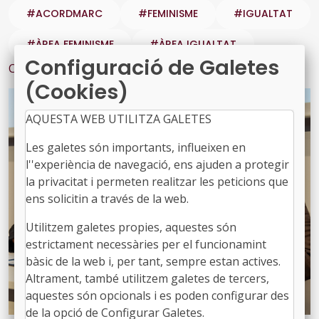
#ACORDMARC
#FEMINISME
#IGUALTAT
#ÀREA FEMINISME
#ÀREA IGUALTAT
Configuració de Galetes
Contingut relacionat
(Cookies)
AQUESTA WEB UTILITZA GALETES
Les galetes són importants, influeixen en
l''experiència de navegació, ens ajuden a protegir
la privacitat i permeten realitzar les peticions que
ens solicitin a través de la web.
Utilitzem galetes propies, aquestes són
estrictament necessàries per el funcionamint
bàsic de la web i, per tant, sempre estan actives.
Altrament, també utilitzem galetes de tercers,
aquestes són opcionals i es poden configurar des
de la opció de Configurar Galetes.