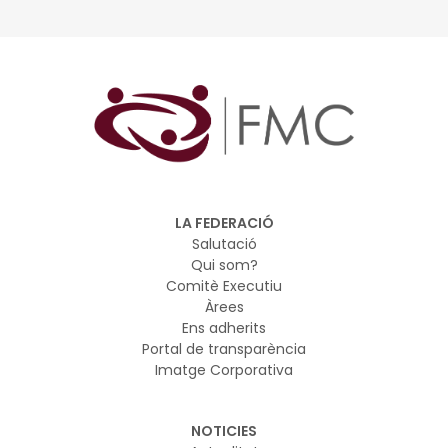
polítiques de promoció de la igualtat i el feminisme, per
a l'any 2025 (quarta transferència)
LA FEDERACIÓ
Salutació
Qui som?
Comitè Executiu
Àrees
Ens adherits
Portal de transparència
Imatge Corporativa
NOTICIES