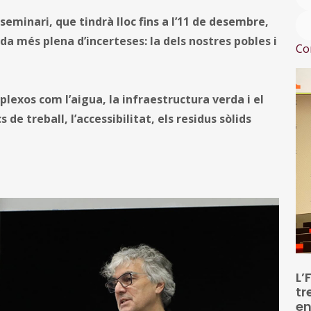
eminari, que tindrà lloc fins a l’11 de desembre,
da més plena d’incerteses: la dels nostres pobles i
Co
xos com l’aigua, la infraestructura verda i el
 de treball, l’accessibilitat, els residus sòlids
L’
tr
en