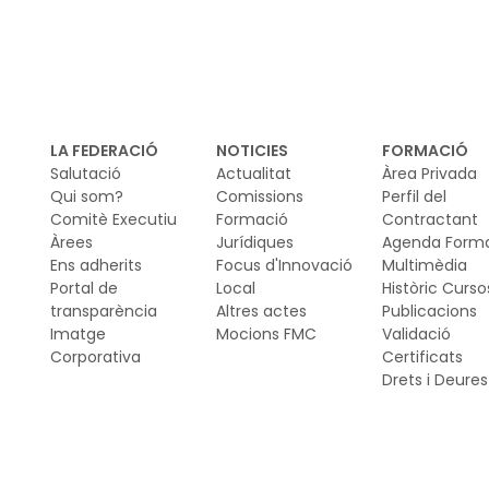
La
l’h
co
pe
rec
LA FEDERACIÓ
NOTICIES
FORMACIÓ
cir
Salutació
Actualitat
Àrea Privada
ge
Qui som?
Comissions
Perfil del
Comitè Executiu
Formació
Contractant
Àrees
Jurídiques
Agenda Form
Ens adherits
Focus d'Innovació
Multimèdia
Portal de
Local
Històric Curso
transparència
Altres actes
Publicacions
Imatge
Mocions FMC
Validació
Corporativa
Certificats
Drets i Deures