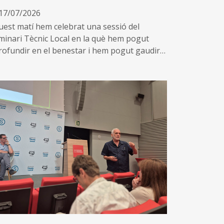
17/07/2026
uest matí hem celebrat una sessió del
minari Tècnic Local en la què hem pogut
rofundir en el benestar i hem pogut gaudir
unes interessants ponències sobre equilibri
tern, comunicació interpersonal i l’ordre com
liat en el treball