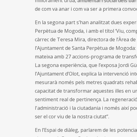
millorament urbà, ambiental i social dels barri
de com va anar i com va ser a primera convoc
En la segona part s’han analitzat dues expe
Perpètua de Mogoda, i amb el títol ‘Viu, com
càrrec de Teresa Mira, directora de l’Àrea de
l’Ajuntament de Santa Perpètua de Mogoda: "
mateixa amb 27 accions-programa de transform
La segona experiència, que l’exposa Jordi Güe
l’Ajuntament d’Olot, explica la intervenció int
mesurarà només pels metres quadrats rehabil
capacitat de transformar aquestes illes en u
sentiment real de pertinença. La regeneraci
l'administració i la ciutadania i només així 
ser el cor viu de la nostra ciutat”.
En l’Espai de diàleg, parlarem de les potencial