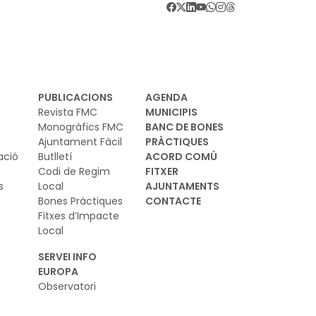
 sessió d’aquest matí la dediquem al dret a
abitatge, des de la necessitat de fer plans per
nstruir-ne de nou però també des de la
rspectiva de recuperar habitatge existent i
iclar-lo per adaptar-lo a les noves
PUBLICACIONS
AGENDA
cumstàncies i al mateix temps atacar la
Revista FMC
MUNICIPIS
ntrificació d’alguns centres urbans
Monogràfics FMC
BANC DE BONES
Ajuntament Fàcil
PRÀCTIQUES
ació
Butlletí
ACORD COMÚ
Codi de Regim
FITXER
s
Local
AJUNTAMENTS
Bones Pràctiques
CONTACTE
Fitxes d’Impacte
Local
SERVEI INFO
EUROPA
Observatori