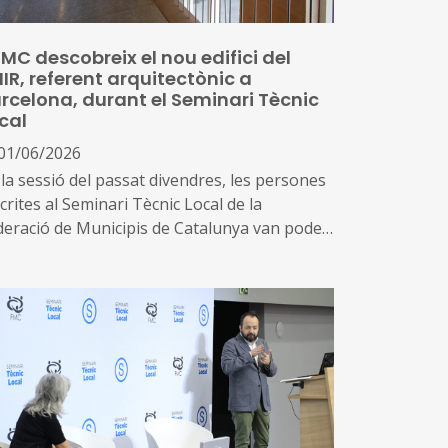
FMC descobreix el nou edifici del
IR, referent arquitectònic a
rcelona, durant el Seminari Tècnic
cal
01/06/2026
 la sessió del passat divendres, les persones
crites al Seminari Tècnic Local de la
deració de Municipis de Catalunya van poder
litzar una interessant visita al Vall d’Hebron
titut de Recerca (VHIR). És un edifici singular,
ferència arquitectònica a Barcelona, amb
ntitat pròpia i representativa dels valors de
innovació i l’excel·lència
més, també van poder conèixer els
deveniments previstos a Barcelona, com a
pital Mundial de l’Arquitectura, que també