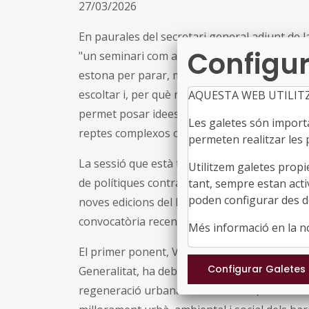
27/03/2026
En paurales del secretari general adjunt de 
Configur
"un seminari com aquest té la virtut d’oferir 
estona per parar, mirar una mica més enllà d
escoltar i, per què no, conceptualitzar allò 
AQUESTA WEB UTILIT
permet posar idees en comú, contrastar exper
Les galetes són importan
reptes complexos compartits".
permeten realitzar les p
La sessió que està tenint lloc aquest matí an
Utilitzem galetes propi
de polítiques contra la vulnerabilitat o reto
tant, sempre estan acti
poden configurar des de
noves edicions del Pla de Barris a partir de l
convocatòria recent: aprendre per a les prop
Més informació en la 
El primer ponent, Victor Puga, secretari de 
Generalitat, ha debatut sobre per què l’estrat
regeneració urbana. A continuació, Carles Mar