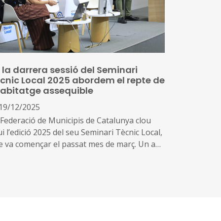
ollirà enguany el Congrés Mundial de la Unió
ternacional d’Arquitectes, i de quina manera
 procura tenir cura d’un patrimoni
quitectònic de fa segles
 la darrera sessió del Seminari
cnic Local 2025 abordem el repte de
habitatge assequible
19/12/2025
 Federació de Municipis de Catalunya clou
i l’edició 2025 del seu Seminari Tècnic Local,
e va començar el passat mes de març. Un any
s hem reflexionat sobre els temes més
levants i actuals en la gestió pública local,
b el convenciment de donar als governs
als eines que ajudin a gestionar els canvis i
s oportunitats estructurals dels seus serveis
als