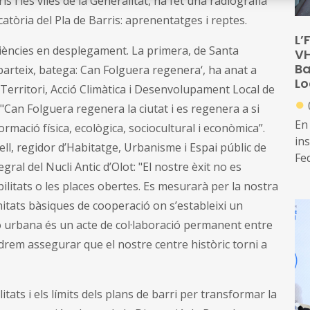
s i les viles de la Generalitat, ha fet una radiografia
atòria del Pla de Barris: aprenentatges i reptes.
L’
riències en desplegament. La primera, de Santa
VH
Ba
parteix, batega: Can Folguera regenera‘, ha anat a
Lo
 Territori, Acció Climàtica i Desenvolupament Local de
●
Can Folguera regenera la ciutat i es regenera a si
En
ació física, ecològica, sociocultural i econòmica”.
ins
ll, regidor d’Habitatge, Urbanisme i Espai públic de
Fe
egral del Nucli Antic d’Olot: "El nostre èxit no es
rea
itats o les places obertes. Es mesurarà per la nostra
Ins
nitats bàsiques de cooperació on s’estableixi un
re
ide
ó urbana és un acte de col·laboració permanent entre
la 
podrem assegurar que el nostre centre històric torni a
A 
es
itats i els límits dels plans de barri per transformar la
Ca