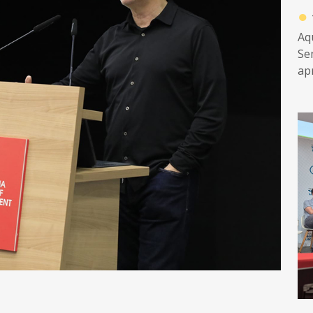
●
Aq
Se
ap
d’
in
a a