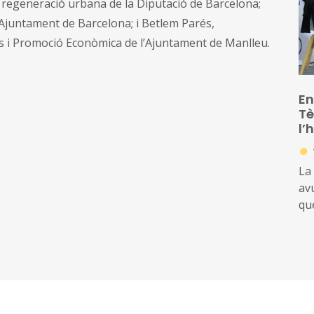
n regeneració urbana de la Diputació de Barcelona;
ac
 l’Ajuntament de Barcelona; i Betlem Parés,
in
es i Promoció Econòmica de l’Ajuntament de Manlleu.
es
ar
En
Tè
l’
●
La
avu
qu
mé
rel
am
loc
le
loc