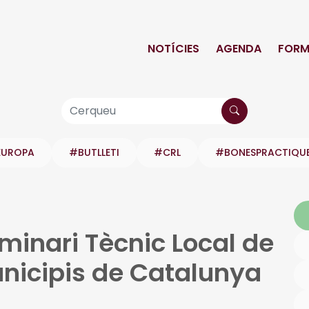
NOTÍCIES
AGENDA
FORM
EUROPA
#BUTLLETI
#CRL
#BONESPRACTIQU
minari Tècnic Local de
unicipis de Catalunya