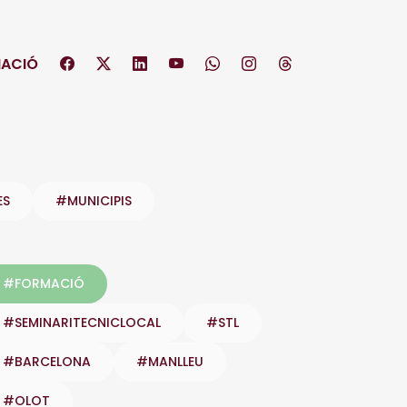
ACIÓ
ES
#MUNICIPIS
#FORMACIÓ
#SEMINARITECNICLOCAL
#STL
#BARCELONA
#MANLLEU
#OLOT