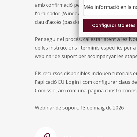
amb confirmació per PIN o biometria), una cla
Més informació en la 
l'ordinador (Windows Hello o Touch ID), el DN
clau d'accés (passkey) des del mòbil via Bluet
Per seguir el procés, cal estar atent a les No
de les instruccions i terminis específics per
webinar de suport
per acompanyar les etapes 
Els recursos disponibles inclouen tutorials e
l'aplicació EU Login i com configurar claus d
Comissió, així com una pàgina d'instruccions 
Webinar de suport: 13 de maig de 2026