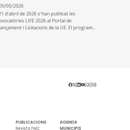
05/05/2026
21 d'abril de 2026 s'han publicat les
nvocatòries LIFE 2026 al Portal de
nançament i Licitacions de la UE. El programa
FE és l'instrument europeu de finançament
ecíficament dedicat al medi ambient i l'acció
imàtica, amb un pressupost de 5.400 milions
euros per al període 2021-2027 gestionat per
Agència CINEA. És especialment rellevant per
administracions locals que treballen en
diversitat, economia circular, canvi climàtic o
nsició energètica, ja que qualsevol entitat
ídica pública o privada registrada a la UE pot
esentar-hi candidatura.
PUBLICACIONS
AGENDA
Revista FMC
MUNICIPIS