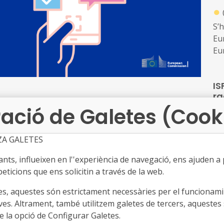
●
S’
Eur
Eu
de
rec
IS
àm
ra
ver
●
ació de Galetes (Cook
en
l'
La 
per lots setmanals al llarg d'abril i maig de 2026.
in
Co
ZA GALETES
tr
a qual es presenten la majoria de sol·licituds de
Pr
ts, influeixen en l''experiència de navegació, ens ajuden a pr
reative Europe, CERV i altres), aquest canvi afecta
Co
eticions que ens solicitin a través de la web.
Se
inguin projectes actius o en preparació.
In
5 
es, aquestes són estrictament necessàries per el funcionamin
co
llu
ves. Altrament, també utilitzem galetes de tercers, aquestes 
omana configurar el mètode d'autenticació preferit
tr
te
 la opció de Configurar Galetes.
l'aplicació mòbil EU Login (el mètode més recomanat,
●
foc