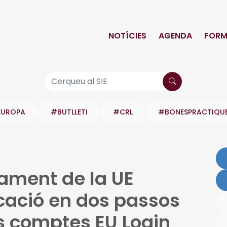
NOTÍCIES
AGENDA
FORM
EUROPA
#BUTLLETI
#CRL
#BONESPRACTIQU
çament de la UE
icació en dos passos
ls comptes EU Login