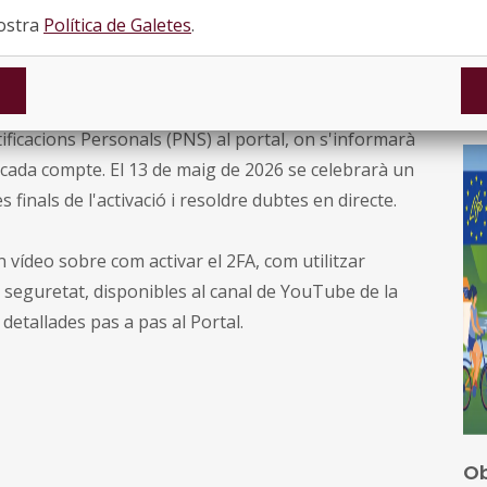
u de seguretat física USB o el xip intern de
nostra
Política de Galetes
.
El
I electrònic nacional si el país hi dona suport, o una
pr
ooth sense necessitat d'instal·lar cap aplicació.
qu
Esp
ha
tificacions Personals (PNS) al portal, on s'informarà
pr
 a cada compte. El 13 de maig de 2026 se celebrarà un
Tr
finals de l'activació i resoldre dubtes en directe.
pú
ca
n vídeo sobre com activar el 2FA, com utilitzar
e seguretat, disponibles al canal de YouTube de la
detallades pas a pas al Portal.
Ob