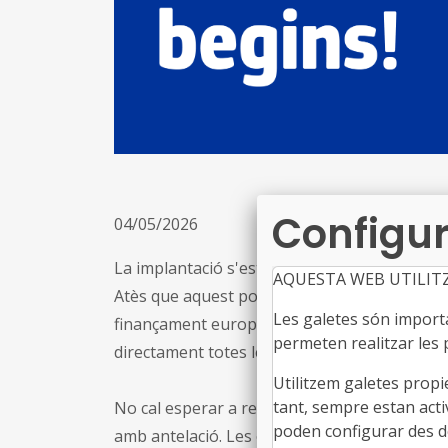
Configur
04/05/2026
La implantació s'està fent de manera gradual 
AQUESTA WEB UTILIT
Atès que aquest portal és l'eina a través de l
Les galetes són importan
finançament europeu (Horizon Europe, LIFE, C
permeten realitzar les p
directament totes les organitzacions que hi t
Utilitzem galetes propi
tant, sempre estan acti
No cal esperar a rebre la notificació: es rec
poden configurar des de
amb antelació. Les opcions disponibles són 