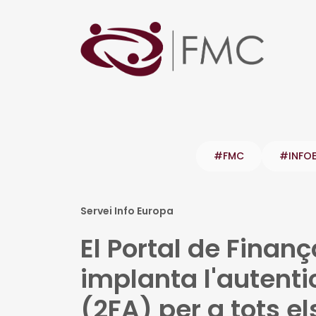
#FMC
#INFO
Servei Info Europa
El Portal de Finan
implanta l'autent
(2FA) per a tots e