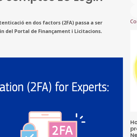
Co
enticació en dos factors (2FA) passa a ser
n del Portal de Finançament i Licitacions.
Ho
pr
Ne