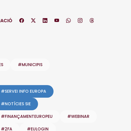
ACIÓ
ES
#MUNICIPIS
#SERVEI INFO EUROPA
#NOTÍCIES SIE
#FINANÇAMENTEUROPEU
#WEBINAR
#2FA
#EULOGIN