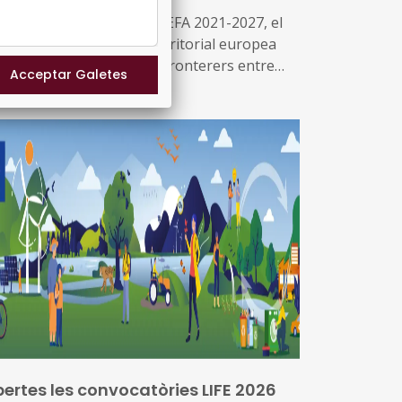
 programa Interreg POCTEFA 2021-2027, el
ograma de cooperació territorial europea
e finança projectes transfronterers entre
anya, França i Andorra al llarg dels Pirineus,
 obert la tercera convocatòria de petits
ojectes de l'Àrea Funcional Espai Català
ansfronterer (EsCaT), adreçada a entitats
bliques i privades de la zona transfronterera
talano-occitana.
ertes les convocatòries LIFE 2026