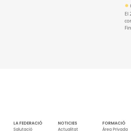
●
El 
co
Fi
LI
esp
cl
d'
l'
a 
bio
tra
jur
pr
LA FEDERACIÓ
NOTICIES
FORMACIÓ
Salutació
Actualitat
Àrea Privada