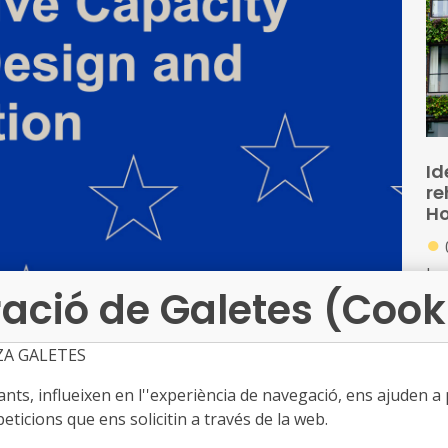
po
Id
re
Ho
●
La
ació de Galetes (Cook
Eu
d'e
pro
ZA GALETES
con
El
d'
ts, influeixen en l''experiència de navegació, ens ajuden a pr
of
la 
eticions que ens solicitin a través de la web.
citat administrativa (ACB) van ser introduïts com a
or
de 2021-2027, amb l'objectiu d'enfortir les estructures