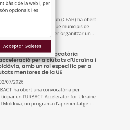
iutadana
t bàsic de la web i, per
són opcionals i es
02/07/2026
 Citizen Energy Advisory Hub (CEAH) ha obert
 segona convocatòria perquè municipis de
a la UE sol·licitin suport per organitzar un
nell d'Energia Ciutadana, un taller d'una
rnada que involucra els ciutadans i actors
BACT obre una convocatòria
als en co-crear solucions per a la transició
acceleració per a ciutats d'Ucraïna i
rgètica local.
ldàvia, amb un rol específic per a
utats mentores de la UE
02/07/2026
BACT ha obert una convocatòria per
rticipar en l'URBACT Accelerator for Ukraine
d Moldova, un programa d'aprenentatge i
ió adreçat a ciutats i governs locals
Ucraïna i Moldàvia, dissenyat per adaptar la
todologia URBACT a les seves