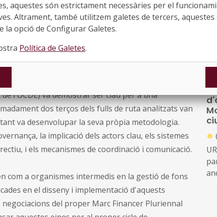
C
es, aquestes són estrictament necessàries per el funcionamin
siguin eficients i transparents. La Comissió Europea
●
ves. Altrament, també utilitzem galetes de tercers, aquestes 
bres els desenvolupessin, mentre que cinc altres ho
 la opció de Configurar Galetes.
El
t fulls de ruta a escala nacional i regional, cobrint la
la
nostra
Política de Galetes
.
tot
Pa
jo
todologies estructurades (com l'eina d'autoavaluació
UR
loc
t de l'OCDE) va demostrar ser clau per a una
d'
ene
imadament dos terços dels fulls de ruta analitzats van
Mo
ci
restant va desenvolupar la seva pròpia metodologia.
●
ernança, la implicació dels actors clau, els sistemes
directiu, i els mecanismes de coordinació i comunicació.
UR
pa
an
uen com a organismes intermedis en la gestió de fons
acc
cades en el disseny i implementació d'aquests
d'
s negociacions del proper Marc Financer Pluriennal
me
nsar aquestes eines per al proper cicle de