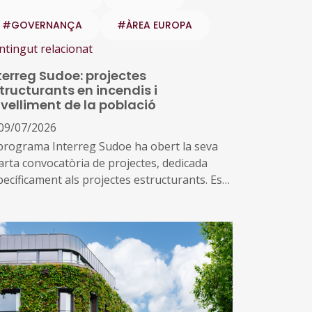
#GOVERNANÇA
#ÀREA EUROPA
ntingut relacionat
terreg Sudoe: projectes
tructurants en incendis i
velliment de la població
09/07/2026
 programa Interreg Sudoe ha obert la seva
arta convocatòria de projectes, dedicada
pecíficament als projectes estructurants. Es
acta d'una nova tipologia de projecte, més
biciosa que les convocatòries anteriors, amb
a dotació de prop de 8,8 milions d'euros
stinats a desenvolupar solucions
nsnacionals a dos reptes crítics del sud-oest
opeu: la gestió d'incendis i les polítiques
bliques per afrontar l'envelliment de la