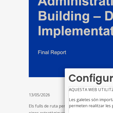
Configur
AQUESTA WEB UTILIT
13/05/2026
Les galetes són importan
permeten realitzar les p
Els fulls de ruta per a la construcció de capa
eines estratègiques i operatives per al perío