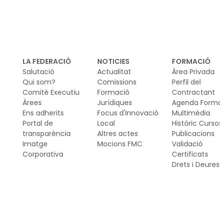
LA FEDERACIÓ
NOTICIES
FORMACIÓ
Salutació
Actualitat
Àrea Privada
Qui som?
Comissions
Perfil del
Comitè Executiu
Formació
Contractant
Àrees
Jurídiques
Agenda Form
Ens adherits
Focus d'Innovació
Multimèdia
Portal de
Local
Històric Curso
transparència
Altres actes
Publicacions
Imatge
Mocions FMC
Validació
Corporativa
Certificats
Drets i Deures