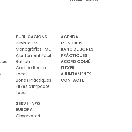
PUBLICACIONS
AGENDA
Revista FMC
MUNICIPIS
Monogràfics FMC
BANC DE BONES
Ajuntament Fàcil
PRÀCTIQUES
ació
Butlletí
ACORD COMÚ
Codi de Regim
FITXER
s
Local
AJUNTAMENTS
Bones Pràctiques
CONTACTE
Fitxes d’Impacte
Local
SERVEI INFO
EUROPA
Observatori