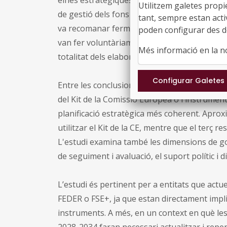
Utilitzem galetes propi
de gestió dels fons europeus i garantir que 
tant, sempre estan acti
va recomanar fermament que deu estats mem
poden configurar des de
van fer voluntàriament. L'estudi analitza divui
Més informació en la 
totalitat dels elaborats a la UE.
Entre les conclusions destacades, l'ús de me
del Kit de la Comissió Europea o l'instrumen
planificació estratègica més coherent. Aprox
utilitzar el Kit de la CE, mentre que el terç 
L'estudi examina també les dimensions de gov
de seguiment i avaluació, el suport polític i 
L’estudi és pertinent per a entitats que act
FEDER o FSE+, ja que estan directament impli
instruments. A més, en un context en què le
2028-2034 faran necessari actualitzar i repe