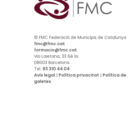
© FMC Federació de Municipis de Catalunya
fmc@fmc.cat
formacio@fmc.cat
Via Laietana, 33 6è 1a
08003 Barcelona
Tel.
93 310 44 04
Avís legal
|
Política privacitat
|
Política de
galetes