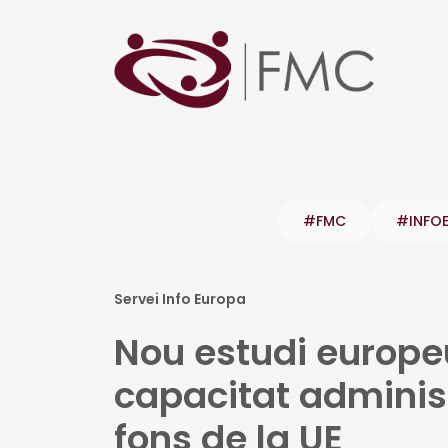
#FMC
#INFO
Servei Info Europa
Nou estudi europeu
capacitat adminis
fons de la UE