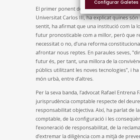
El primer ponent de la sessió d’avui, Luciano
Universitat Carlos III, ha explicat quines són
sentit, ha afirmat que una institució com la 
futur pronosticable com a millor, però que re
necessitat o no, d’una reforma constituciona
afrontar nous reptes. En paraules seves, "dir 
futur és, per tant, una millora de la convivènc
públics utilitzant les noves tecnologies”, i ha 
món urbà, entre d’altres.
Per la seva banda, l’advocat Rafael Entrena Fa
jurisprudència comptable respecte del deure d
responsabilitat objectiva. Així, ha parlat de l
comptable, de la configuració i les conseqüènc
l’exoneració de responsabilitat, de la reclamac
d’extremar la diligència com a mitjà de prev