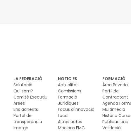
LA FEDERACIÓ
NOTICIES
FORMACIÓ
Salutació
Actualitat
Àrea Privada
Qui som?
Comissions
Perfil del
Comitè Executiu
Formació
Contractant
Àrees
Jurídiques
Agenda Form
Ens adherits
Focus d'Innovació
Multimèdia
Portal de
Local
Històric Curso
transparència
Altres actes
Publicacions
Imatge
Mocions FMC
Validació