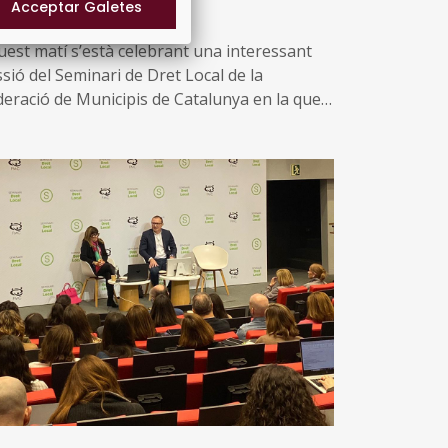
10/04/2026
uest matí s’està celebrant una interessant
sió del Seminari de Dret Local de la
deració de Municipis de Catalunya en la que
 fa una àmplia reflexió sobre com es poden
ofitar els avantatges de la Intel·ligència
ificial (IA) en el funcionament de les
ministracions locals