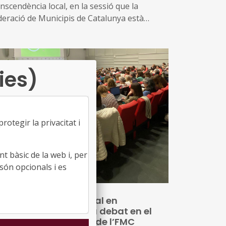
nscendència local, en la sessió que la
deració de Municipis de Catalunya està
lebrant aquest matí d'aquest seminari, es
rla també de les penalitats en la contractació
lica i de la suspensió potestativa de
cències
ies)
otegir la privacitat i
t bàsic de la web i, per
són opcionals i es
 Intel·ligència Artificial en
Administració local, a debat en el
minari de Dret Local de l’FMC