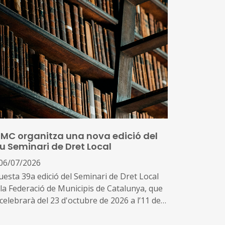
FMC organitza una nova edició del
u Seminari de Dret Local
06/07/2026
uesta 39a edició del Seminari de Dret Local
 la Federació de Municipis de Catalunya, que
celebrarà del 23 d'octubre de 2026 a l’11 de
ny de 2027, manté el compromís amb l’anàlisi
qüestions d’actualitat i de gran rellevància