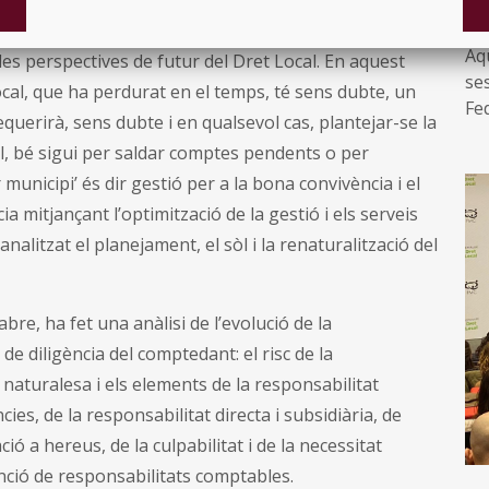
●
 Parejo Alfonso, catedràtic de Dret Administratiu de la
Aq
 les perspectives de futur del Dret Local. En aquest
ses
local, que ha perdurat en el temps, té sens dubte, un
Fe
querirà, sens dubte i en qualsevol cas, plantejar-se la
es
l, bé sigui per saldar comptes pendents o per
apr
municipi’ és dir gestió per a la bona convivència i el
Art
ad
ia mitjançant l’optimització de la gestió i els serveis
analitzat el planejament, el sòl i la renaturalització del
bre, ha fet una anàlisi de l’evolució de la
e diligència del comptedant: el risc de la
a naturalesa i els elements de la responsabilitat
ies, de la responsabilitat directa i subsidiària, de
ió a hereus, de la culpabilitat i de la necessitat
enció de responsabilitats comptables.