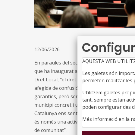
Configur
12/06/2026
AQUESTA WEB UTILIT
En paraules del secretari general adjunt de 
que ha inaugurat aquesta sessió de cloenda 
Les galetes són importan
Dret Local, "el dret local ha de ser capaç d’
permeten realitzar les p
afegida de confusió; ha de donar seguretat, 
Utilitzem galetes propi
garanties, però sense oblidar que darrere d
tant, sempre estan acti
municipi concret i unes persones concretes”, 
poden configurar des de
Catalunya ens sentim especialment orgulloso
Més informació en la 
és només una activitat formativa. És un espai 
de comunitat”.