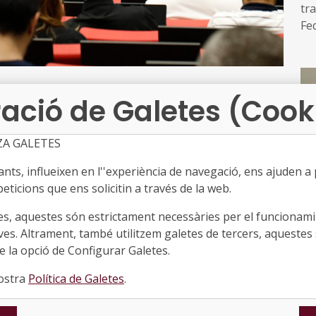
tra
Fe
ce
pa
púb
lli
ació de Galetes (Cook
ZA GALETES
la Federació de Municipis de Catalunya, Sergi Penedès,
juntament amb Juli Ponce, director del Seminari de
ts, influeixen en l''experiència de navegació, ens ajuden a pr
acompanyar el canvi sense convertir-se en una font
eticions que ens solicitin a través de la web.
però també ha de permetre actuar; ha d’oferir
es, aquestes són estrictament necessàries per el funcionamin
e cada expedient hi ha un problema concret, un
ves. Altrament, també utilitzem galetes de tercers, aquestes 
i ha afegit que "des de la Federació de Municipis de
 la opció de Configurar Galetes.
s de contribuir a mantenir viu aquest seminari. No
nostra
Política de Galetes
.
La
de continuïtat institucional, de rigor professional i
l’
Se