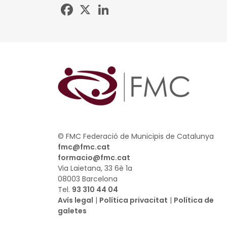
Facebook
X
LinkedIn
© FMC Federació de Municipis de Catalunya
fmc@fmc.cat
formacio@fmc.cat
Via Laietana, 33 6è 1a
08003 Barcelona
Tel.
93 310 44 04
Avís legal
|
Política privacitat
|
Política de
galetes