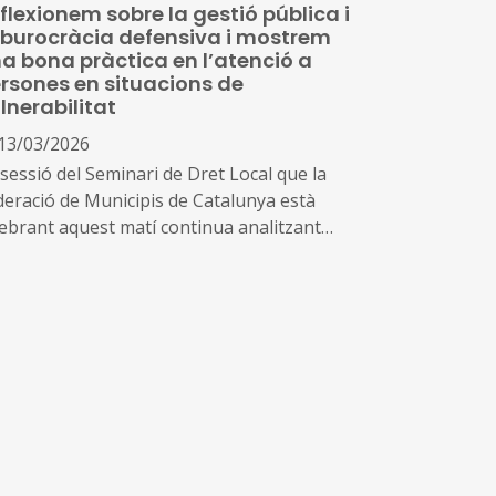
flexionem sobre la gestió pública i
 burocràcia defensiva i mostrem
a bona pràctica en l’atenció a
rsones en situacions de
lnerabilitat
13/03/2026
 sessió del Seminari de Dret Local que la
deració de Municipis de Catalunya està
lebrant aquest matí continua analitzant
es actuals i molt rellevants per al món local
més dels ja esmentats, aquest matí tractem el
t a la defensa jurídica dels empleats públics i
ccés a les infraestructures de titularitat
nicipal i les obligacions de transparència en
 Reglament europeu de la infraestructura
gabit