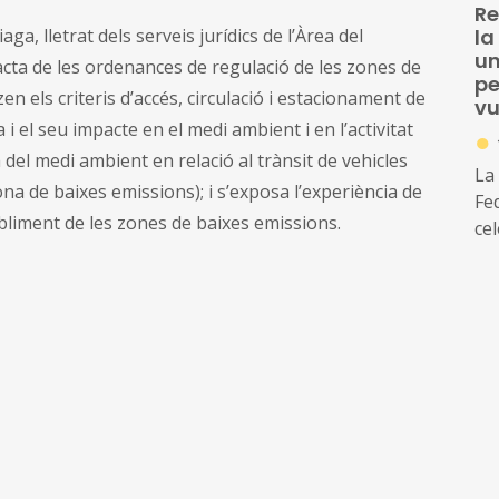
Re
a, lletrat dels serveis jurídics de l’Àrea del
la
un
cta de les ordenances de regulació de les zones de
pe
en els criteris d’accés, circulació i estacionament de
vu
 i el seu impacte en el medi ambient i en l’activitat
●
 del medi ambient en relació al trànsit de vehicles
La
ona de baixes emissions); i s’exposa l’experiència de
Fe
abliment de les zones de baixes emissions.
ce
tem
A 
dre
l’a
mu
el
gi