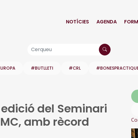
NOTÍCIES
AGENDA
FORM
EUROPA
#BUTLLETI
#CRL
#BONESPRACTIQU
edició del Seminari
’FMC, amb rècord
Co