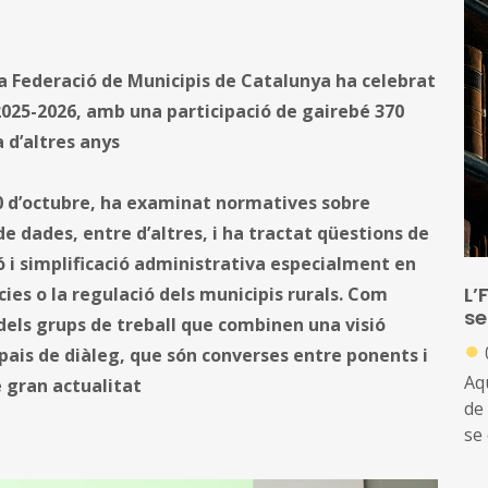
la Federació de Municipis de Catalunya ha celebrat
 2025-2026, amb una participació de gairebé 370
a d’altres anys
0 d’octubre, ha examinat normatives sobre
e dades, entre d’altres, i ha tractat qüestions de
ió i simplificació administrativa especialment en
L’
ies o la regulació dels municipis rurals. Com
se
els grups de treball que combinen una visió
●
spais de diàleg, que són converses entre ponents i
Aq
 gran actualitat
de
se 
ju
de 