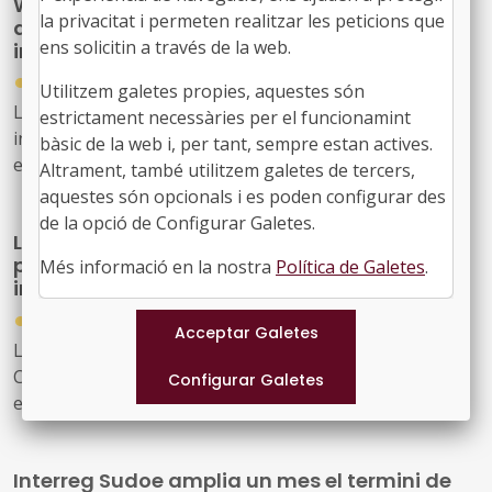
Webinar: Sinergies entre espais
pèrdua de biodiversitat i millorant la gestió dels
la privacitat i permeten realitzar les peticions que
d'experimentació i compra pública
recursos naturals.
ens solicitin a través de la web.
innovadora
●
30/07/2026
Utilitzem galetes propies, aquestes són
La Comissió Europea convida els agents públics
estrictament necessàries per el funcionamint
interessats a participar en un webinar sobre sinergies
bàsic de la web i, per tant, sempre estan actives.
entre espais d'experimentació i compra pública
Altrament, també utilitzem galetes de tercers,
innovadora, que tindrà lloc el 2 de setembre de 2026.
aquestes són opcionals i es poden configurar des
de la opció de Configurar Galetes.
La Comissió Europea presenta un pla d'acció
per reforçar la ciberseguretat i la
Més informació en la nostra
Política de Galetes
.
intel·ligència artificial
●
29/07/2026
La Comissió Europea ha presentat un Pla d'Acció sobre
Ciberseguretat i Intel·ligència Artificial que estableix un
enfocament coordinat perquè els Estats membres, les
empreses i les autoritats públiques es beneficiïn de les
oportunitats que ofereix la IA, abordant al mateix temps
Interreg Sudoe amplia un mes el termini de
els nous riscos que crea.