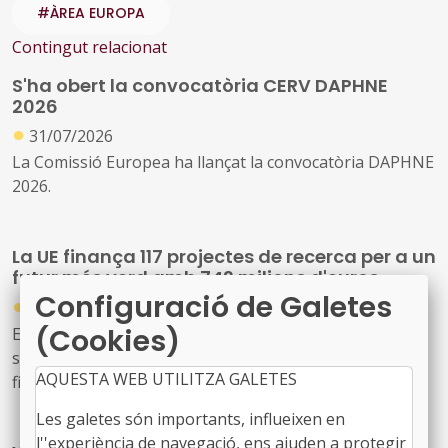
#ÀREA EUROPA
Contingut relacionat
S'ha obert la convocatòria CERV DAPHNE
2026
●
31/07/2026
La Comissió Europea ha llançat la convocatòria DAPHNE
2026.
La UE finança 117 projectes de recerca per a un
futur més verd amb 742 milions d'euros
Configuració de Galetes
●
30/07/2026
(Cookies)
Els projectes, que ja han signat els convenis de
subvenció amb la Comissió, compten amb un
AQUESTA WEB UTILITZA GALETES
finançament conjunt de 742,5 milions d'euros i
contribuiran als objectius del Pacte Verd Europeu, fent
Les galetes són importants, influeixen en
front a la degradació ambiental, ajudant a revertir la
l''experiència de navegació, ens ajuden a protegir