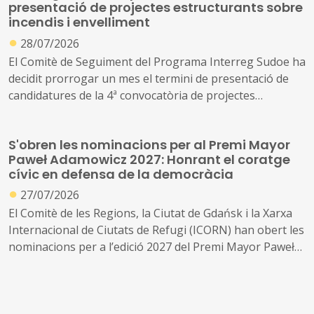
presentació de projectes estructurants sobre
incendis i envelliment
●
28/07/2026
El Comitè de Seguiment del Programa Interreg Sudoe ha
decidit prorrogar un mes el termini de presentació de
candidatures de la 4ª convocatòria de projectes
estructurants sobre incendis i envelliment demogràfic.
S'obren les nominacions per al Premi Mayor
Paweł Adamowicz 2027: Honrant el coratge
cívic en defensa de la democràcia
●
27/07/2026
El Comitè de les Regions, la Ciutat de Gdańsk i la Xarxa
Internacional de Ciutats de Refugi (ICORN) han obert les
nominacions per a l’edició 2027 del Premi Mayor Paweł
Adamowicz, un reconeixement que honra persones que,
amb coratge cívic i compromís, treballen cada dia per
crear comunitats més obertes, inclusives i