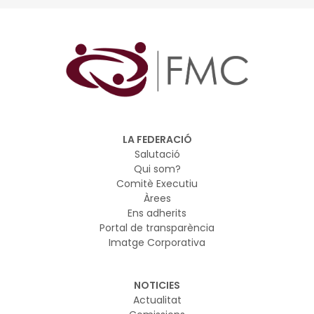
democràtiques, malgrat les circumstàncies desafiants
com la violència, el discurs de l'odi, els prejudicis i la
xenofòbia.
LA FEDERACIÓ
Salutació
Qui som?
Comitè Executiu
Àrees
Ens adherits
Portal de transparència
Imatge Corporativa
NOTICIES
Actualitat