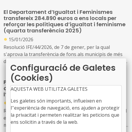
d’Igualtat i Feminisme, l’Associació Catalana de Municipis
El Departament d’Igualtat i Feminismes
i Comarques i la Federació de Municipis de Catalunya per
transfereix 284.890 euros a ens locals per
executar polítiques de promoció de la igualtat i el
reforçar les polítiques d’igualtat i feminisme
feminisme.
(quarta transferència 2025)
●
15/01/2026
Resolució IFE/44/2026, de 7 de gener, per la qual
s'aprova la transferència de fons als municipis de més
de 20.000 habitants, als consells comarcals i a altres ens
Configuració de Galetes
locals supramunicipals, destinada a finançar la seva
(Cookies)
suficiència financera en relació amb l'impuls de les
Pròrroga del conveni marc per a la promoció
polítiques de promoció de la igualtat i el feminisme, per
de les polítiques d’ús del temps i
AQUESTA WEB UTILITZA GALETES
a l'any 2025 (quarta transferència)
l’organització de la Time Use Week
Les galetes són importants, influeixen en
●
07/01/2026
l''experiència de navegació, ens ajuden a protegir
Resolució IFE/4854/2025, de 30 de desembre, per la qual
la privacitat i permeten realitzar les peticions que
es dona publicitat a l’addenda de pròrroga del Conveni
ens solicitin a través de la web.
marc de col·laboració entre la Generalitat de Catalunya,