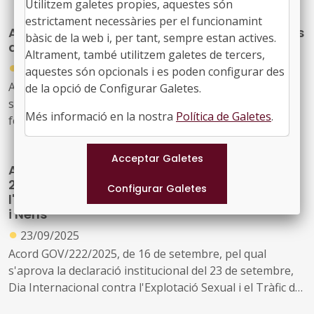
la Diputació de Barcelona, l’Ajuntament de Barcelona,
Utilitzem galetes propies, aquestes són
l’Àrea Metropolitana de Barcelona i la Barcelona Time
estrictament necessàries per el funcionamint
Aprovació del desplegament del Pla d’impuls
Use Initiative for a Healthy Society per a l’impuls de les
bàsic de la web i, per tant, sempre estan actives.
de l’esport femení a Catalunya 2024-2030
polítiques d’ús del temps en les agendes institucionals i
Altrament, també utilitzem galetes de tercers,
●
organització de la Time Use Week
26/09/2025
aquestes són opcionals i es poden configurar des
Acord GOV/225/2025, de 23 de setembre, pel qual
de la opció de Configurar Galetes.
s'aprova el desplegament del Pla d'impuls de l'esport
Més informació en la nostra
Política de Galetes
.
femení a Catalunya 2024-2030
Aprovació de la declaració institucional del
23 de setembre, Dia Internacional contra
l'Explotació Sexual i el Tràfic de Dones, Nenes
i Nens
●
23/09/2025
Acord GOV/222/2025, de 16 de setembre, pel qual
s'aprova la declaració institucional del 23 de setembre,
Dia Internacional contra l'Explotació Sexual i el Tràfic de
Dones, Nenes i Nens