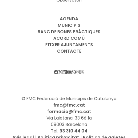
AGENDA
MUNICIPIS
BANC DE BONES PRÀCTIQUES
ACORD COMÚ
FITXER AJUNTAMENTS
CONTACTE
© FMC Federació de Municipis de Catalunya
fmc@fmc.cat
formacio@fmc.cat
Via Laietana, 33 6è 1a
08003 Barcelona
Tel.
93 310 44 04
Avís legal
|
Política privacitat
|
Política de galetes