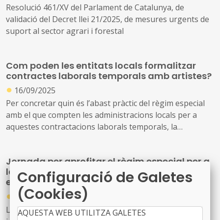
Resolució 461/XV del Parlament de Catalunya, de
validació del Decret llei 21/2025, de mesures urgents de
suport al sector agrari i forestal
Com poden les entitats locals formalitzar
contractes laborals temporals amb artistes?
●
16/09/2025
Per concretar quin és l’abast pràctic del règim especial
amb el que compten les administracions locals per a
aquestes contractacions laborals temporals, la
Federació de Municipis de Catalunya ha organitzat una
interessant jornada aquest matí, que ha comptat amb la
Jornada per aprofitar el règim especial per a
col·laboració de l’Associació de Professionals de la
la contractació laboral temporal d'artistes
Configuració de Galetes
Interpretació i la Direcció de Catalunya (AADPC)
en les entitats locals
(Cookies)
●
08/09/2025
La Federació de Municipis de Catalunya organitza una
AQUESTA WEB UTILITZA GALETES