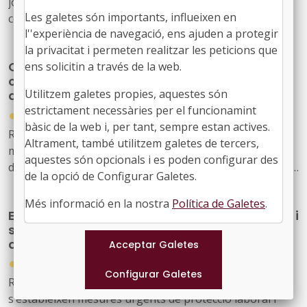
jornada, que tindrà lloc el 16 de setembre, amb la
Les galetes són importants, influeixen en
col·laboració de l’Associació de Professionals de la
l''experiència de navegació, ens ajuden a protegir
Interpretació i la Direcció de Catalunya (AADPC)
la privacitat i permeten realitzar les peticions que
Cultura amplia fins als 1,8 milions d'euros la
ens solicitin a través de la web.
Volem aportar una adequada clarificació sobre l’abast
convocatòria de subvencions per a festivals
pràctic del règim especial amb què compten, entre
Utilitzem galetes propies, aquestes són
de música d'alt interès cultural
altres, les entitats locals, per formalitzar contractes
estrictament necessàries per el funcionamint
●
31/07/2026
laborals temporals amb artistes
bàsic de la web i, per tant, sempre estan actives.
Resolució CLT/2702/2026, de 24 de juliol, per la qual es
Altrament, també utilitzem galetes de tercers,
modifica la dotació de la convocatòria per a la concessió
aquestes són opcionals i es poden configurar des
de subvencions, en règim de concurrència competitiva, a
de la opció de Configurar Galetes.
festivals de música d'alt interès cultural (ref. BDNS
914637)
Més informació en la nostra
Política de Galetes
.
El Govern de l’Estat aprova mesures laborals i
socials urgents per protegir les persones
afectades pels incendis forestals
●
30/07/2026
Reial decret llei 20/2026, de 29 de juliol, pel qual
s’estableixen mesures urgents de protecció laboral i