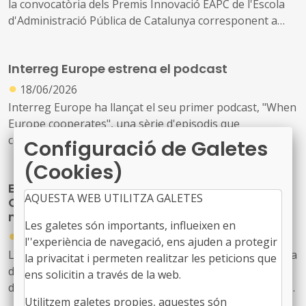
la convocatòria dels Premis Innovació EAPC de l'Escola
d'Administració Pública de Catalunya corresponent a
l'any 2026
Interreg Europe estrena el podcast
●
18/06/2026
Interreg Europe ha llançat el seu primer podcast, "When
Europe cooperates", una sèrie d'episodis que
comparteix històries d'èxit de responsables polítics,
Configuració de Galetes
professionals i ciutadans de tota Europa sobre com la
(Cookies)
cooperació interregional ajuda les regions a afrontar
EIT Urban Mobility: programa de formació
reptes comuns, intercanviar bones pràctiques i millorar
AQUESTA WEB UTILITZA GALETES
Citizens on the Move 2026 per a funcionaris
polítiques públiques.
municipals de mobilitat
Les galetes són importants, influeixen en
●
28/05/2026
l''experiència de navegació, ens ajuden a protegir
L'EIT Urban Mobility ofereix la nova edició del programa
la privacitat i permeten realitzar les peticions que
de formació Citizens on the Move, adreçat a funcionaris
ens solicitin a través de la web.
de ciutats europees que treballen en mobilitat urbana,
Utilitzem galetes propies, aquestes són
com ara departaments de mobilitat, oficines de projectes