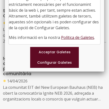
estrictament necessàries per el funcionamint
europeus, departaments de smart city i similars. El
bàsic de la web i, per tant, sempre estan actives.
Sessió informativa sobre la convocatòria
programa combina mòduls en línia amb una visita de
CERV d'Agermanament de Ciutats 2026
Altrament, també utilitzem galetes de tercers,
camp de 2,5 dies a Rotterdam (5-7 d'octubre de 2026).
●
aquestes són opcionals i es poden configurar des
20/05/2026
de la opció de Configurar Galetes.
L'Agència Executiva d'Educació i Cultura (EACEA)
organitza una sessió informativa en línia el 3 de juny de
Més informació en la nostra
Política de Galetes
.
2026, de 10:00 a 12:30 h, per presentar les oportunitats
de finançament de la convocatòria d'Agermanament de
Ciutats 2026 (CERV-2026-CITIZENS-TOWN-TT) a tots els
Ignite NEB: convocatòria oberta per a
sol·licitants i parts interessades.
organitzacions locals que vulguin acollir un
programa d'innovació i emprenedoria
comunitària
●
14/04/2026
La comunitat EIT del New European Bauhaus (NEB) ha
obert la convocatòria Ignite NEB 2026, adreçada a
organitzacions locals o consorcis que vulguin actuar
com a amfitrions d'un programa complet d'innovació,