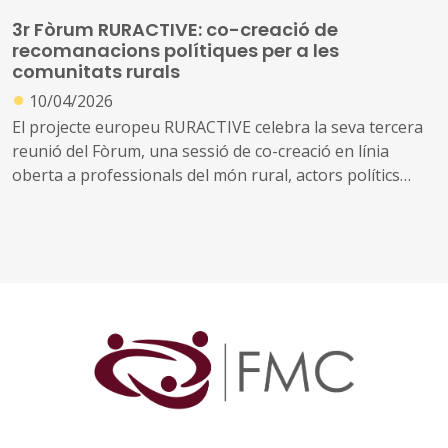
ideació i incubació arrelat als valors del New European
3r Fòrum RURACTIVE: co-creació de
Bauhaus: sostenibilitat, bellesa i inclusió.
recomanacions polítiques per a les
comunitats rurals
●
10/04/2026
El projecte europeu RURACTIVE celebra la seva tercera
reunió del Fòrum, una sessió de co-creació en línia
oberta a professionals del món rural, actors polítics
europeus i nacionals, experts temàtics i representants
de xarxes europees d'innovació rural liderada per les
comunitats.