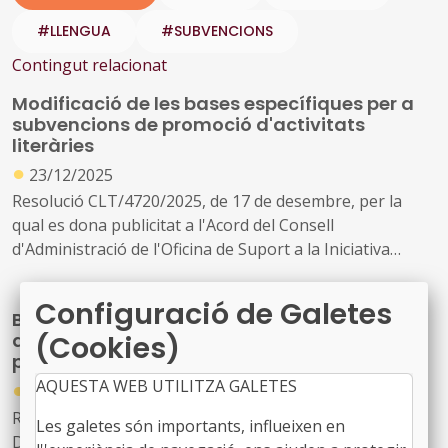
#LLENGUA
#SUBVENCIONS
Contingut relacionat
Modificació de les bases específiques per a
subvencions de promoció d'activitats
literàries
●
23/12/2025
Resolució CLT/4720/2025, de 17 de desembre, per la
qual es dona publicitat a l'Acord del Consell
d'Administració de l'Oficina de Suport a la Iniciativa
Cultural pel qual s'aprova la modificació de les bases
específiques que han de regir la concessió de
Configuració de Galetes
Bases de subvencions destinades a la
subvencions per a la promoció d'activitats literàries
(Cookies)
dinamització local i la valorització del
patrimoni cultural de l'Alt Pirineu i Aran
●
AQUESTA WEB UTILITZA GALETES
01/09/2025
Resolució TER/3012/2025, de 29 de juliol, publicada al
Les galetes són importants, influeixen en
DOGC núm. 9470, de 04/08/2025