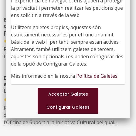
l''experiència de navegació, ens ajuden a protegir
la privacitat i permeten realitzar les peticions que
ens solicitin a través de la web.
Bases de subvencions per al foment i la
consolidació dels museus i equipaments
Utilitzem galetes propies, aquestes són
patrimonials de l'Alt Pirineu i Aran
estrictament necessàries per el funcionamint
●
01/09/2025
bàsic de la web i, per tant, sempre estan actives.
Altrament, també utilitzem galetes de tercers,
Resolució TER/3011/2025, de 30 de juliol, publicada al
aquestes són opcionals i es poden configurar des
DOGC núm. 9470, de 04/08/2025
de la opció de Configurar Galetes.
Més informació en la nostra
Política de Galetes
.
Es destinen 2,9 milions d’euros per ampliar
els fons de les biblioteques del Sistema de
Lectura Pública de Catalunya
●
16/04/2026
Resolució CLT/1073/2026, de 7 d'abril, per la qual es
dona publicitat a l'Acord del Consell d'Administració de
l'Oficina de Suport a la Iniciativa Cultural pel qual
s'aprova la convocatòria per a la concessió de