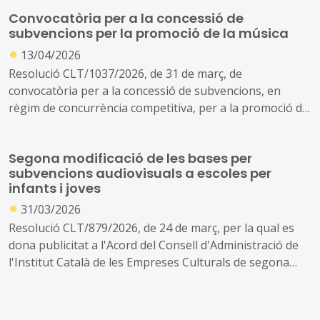
subvencions, en règim de concurrència no competitiva,
Convocatòria per a la concessió de
per a l'adquisició de fons bibliogràfics i documentals
subvencions per la promoció de la música
destinats a biblioteques del Sistema de Lectura Pública
●
de Catalunya durant el període 2026-2027 (ref. BDNS
13/04/2026
897818)
Resolució CLT/1037/2026, de 31 de març, de
convocatòria per a la concessió de subvencions, en
règim de concurrència competitiva, per a la promoció de
la música (ref. BDNS 897092)
Segona modificació de les bases per
subvencions audiovisuals a escoles per
infants i joves
●
31/03/2026
Resolució CLT/879/2026, de 24 de març, per la qual es
dona publicitat a l'Acord del Consell d'Administració de
l'Institut Català de les Empreses Culturals de segona
modificació de les bases específiques que han de regir la
concessió de subvencions per a programes de foment
d'hàbits i consum culturals en l'audiovisual per a infants