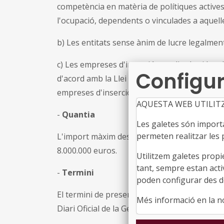
competència en matèria de polítiques active
l'ocupació, dependents o vinculades a aquell
b) Les entitats sense ànim de lucre legalmen
c) Les empreses d'inserció acreditades i lega
Configur
d'acord amb la Llei 27/2002, de 20 de desemb
empreses d'inserció sociolaboral.
AQUESTA WEB UTILIT
-
Quantia
Les galetes són importan
permeten realitzar les p
L'import màxim destinat a la concessió d'aq
8.000.000 euros.
Utilitzem galetes propi
tant, sempre estan acti
-
Termini
poden configurar des de
El termini de presentació de sol·licituds s'ini
Més informació en la 
Diari Oficial de la Generalitat de Catalunya i 