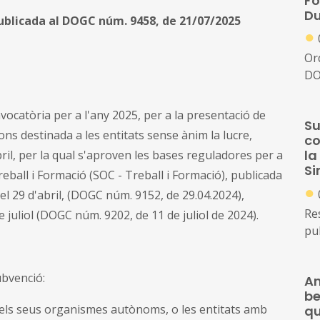
Fo
Du
publicada al DOGC núm. 9458, de 21/07/2025
●
Or
DO
vocatòria per a l'any 2025, per a la presentació de
Su
ions destinada a les entitats sense ànim la lucre,
co
la
ril, per la qual s'aproven les bases reguladores per a
Si
ball i Formació (SOC - Treball i Formació), publicada
●
a el 29 d'abril, (DOGC núm. 9152, de 29.04.2024),
Re
juliol (DOGC núm. 9202, de 11 de juliol de 2024).
pu
ubvenció:
Am
be
o els seus organismes autònoms, o les entitats amb
qu