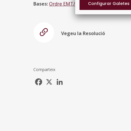
Bases:
Ordre EMT/89/2024, de 24 d'abril
, mo
Vegeu la Resolució
Comparteix
Facebook
X
LinkedIn