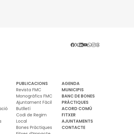
ucatius, per al desenvolupament de
ogrames de formació i inserció, durant el
rs 2026-2027
PUBLICACIONS
AGENDA
Revista FMC
MUNICIPIS
Monogràfics FMC
BANC DE BONES
Ajuntament Fàcil
PRÀCTIQUES
ació
Butlletí
ACORD COMÚ
Codi de Regim
FITXER
s
Local
AJUNTAMENTS
Bones Pràctiques
CONTACTE
Fitxes d’Impacte