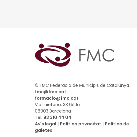
© FMC Federació de Municipis de Catalunya
fmc@fmc.cat
formacio@fmc.cat
Via Laietana, 33 6è 1a
08003 Barcelona
Tel.
93 310 44 04
Avís legal
|
Política privacitat
|
Política de
galetes