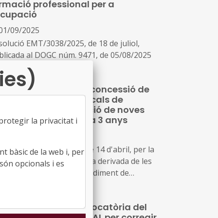
rmació professional per a
ocupació
01/09/2025
solució EMT/3038/2025, de 18 de juliol,
blicada al DOGC núm. 9471, de 05/08/2025
ies)
nvocatòria per a la concessió de
bvencions als ens locals de
talunya per la creació de noves
aces públiques de 0 a 3 anys
otegir la privacitat i
21/04/2026
solució EDF/1162/2026, de 14 d'abril, per la
t bàsic de la web i, per
al s'aprova la convocatòria derivada de les
són opcionals i es
ses reguladores del procediment de
ncessió de subvencions als ens locals de
talunya destinades al finançament
dificació de la convocatòria del
infraestructures, equipament i funcionament
ograma SOC-FPODUAL per corregir