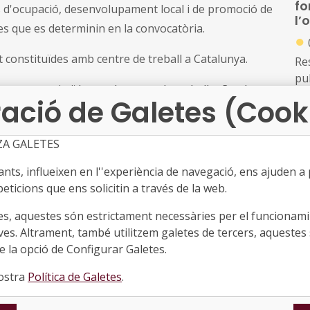
fo
s d'ocupació, desenvolupament local i de promoció de
l’
es que es determinin en la convocatòria.
●
t constituïdes amb centre de treball a Catalunya.
Re
pu
lment constituïdes, amb centre de treball a Catalunya,
ació de Galetes (Cook
re, sobre mesures legislatives per regular les
Co
su
ZA GALETES
Ca
pl
ts, influeixen en l''experiència de navegació, ens ajuden a pr
●
eticions que ens solicitin a través de la web.
uestes subvencions per a la convocatòria 2025 és de
Re
es, aquestes són estrictament necessàries per el funcionamin
qu
ves. Altrament, també utilitzem galetes de tercers, aquestes 
ba
 la opció de Configurar Galetes.
co
cia l'endemà de la publicació d'aquesta Resolució al
nostra
Política de Galetes
.
Ca
finalitza el 15 de setembre de 2025.
Mo
d'
pr