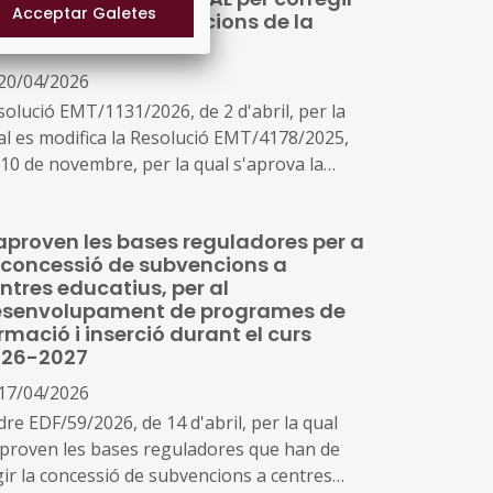
les noves places del primer cicle d'educació
 càlcul de les subvencions de la
antil en centres públics de Catalunya,
rmació dual
ades entre l'1 de gener de 2021 i el 21 d'abril
20/04/2026
2026, en el marc del Pla de recuperació,
nsformació i resiliència, finançat per la Unió
solució EMT/1131/2026, de 2 d'abril, per la
ropea-Next Generation EU
al es modifica la Resolució EMT/4178/2025,
 10 de novembre, per la qual s'aprova la
nvocatòria derivada de les bases reguladores
r a la concessió de subvencions del
aproven les bases reguladores per a
ograma Formació Professional Ocupacional
 concessió de subvencions a
al (SOC-FPODUAL) (ref. BDNS 868065)
ntres educatius, per al
senvolupament de programes de
rmació i inserció durant el curs
026-2027
17/04/2026
re EDF/59/2026, de 14 d'abril, per la qual
aproven les bases reguladores que han de
gir la concessió de subvencions a centres