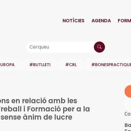
NOTÍCIES
AGENDA
FORM
EUROPA
#BUTLLETI
#CRL
#BONESPRACTIQU
ns en relació amb les
eball i Formació per a la
Co
s sense ànim de lucre
Ba