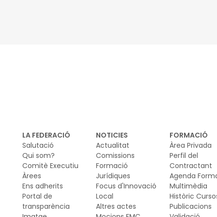
ed
pr
cu
LA FEDERACIÓ
NOTICIES
FORMACIÓ
Salutació
Actualitat
Àrea Privada
Qui som?
Comissions
Perfil del
Comitè Executiu
Formació
Contractant
Àrees
Jurídiques
Agenda Form
Ens adherits
Focus d'Innovació
Multimèdia
Portal de
Local
Històric Curso
transparència
Altres actes
Publicacions
Imatge
Mocions FMC
Validació