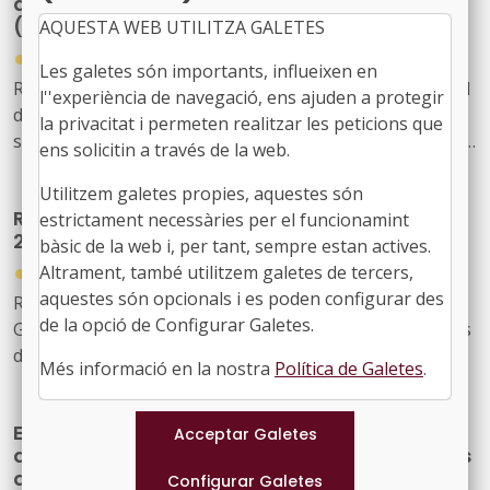
de comunitats autònomes i entitats locals
(març 2026)
AQUESTA WEB UTILITZA GALETES
●
10/03/2026
Les galetes són importants, influeixen en
Resolució de 6 de març de 2026, de la Secretaria General
l''experiència de navegació, ens ajuden a protegir
del Tresor i Finançament Internacional, per la qual
la privacitat i permeten realitzar les peticions que
s'actualitza l'Annex 1 inclòs en la Resolució de 4 de juliol
ens solicitin a través de la web.
de 2017, de la Secretaria General del Tresor i Política
Financera, per la qual es defineix el principi de prudència
Utilitzem galetes propies, aquestes són
Resolució sobre l'esforç fiscal municipal de
financera aplicable a les operacions d'endeutament i
estrictament necessàries per el funcionamint
2024
derivats de les comunitats autònomes i entitats locals.
bàsic de la web i, per tant, sempre estan actives.
●
Altrament, també utilitzem galetes de tercers,
19/02/2026
aquestes són opcionals i es poden configurar des
Resolució d’11 de febrer de 2026, de la Secretaria
de la opció de Configurar Galetes.
General de Finançament autonòmic i local, per la qual es
desenvolupa la informació a subministrar per les
Més informació en la nostra
Política de Galetes
.
corporacions locals relativa a l’esforç fiscal de 2024 i la
seva comprovació per les Delegacions d’Economia i
El Tresor actualitza els tipus màxims
Hisenda.
d’interès per a l’endeutament de comunitats
autònomes i entitats locals