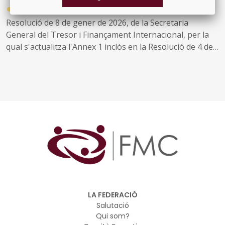
●
13/01/2026
Resolució de 8 de gener de 2026, de la Secretaria
General del Tresor i Finançament Internacional, per la
qual s'actualitza l'Annex 1 inclòs en la Resolució de 4 de
juliol de 2017, de la Secretaria General del Tresor i
Política Financera, per la qual es defineix el principi de
prudència financera aplicable a les operacions
d'endeutament i derivats de les comunitats autònomes i
entitats locals.
LA FEDERACIÓ
Salutació
Qui som?