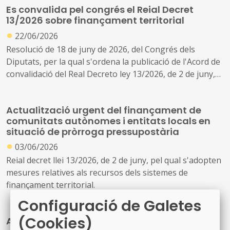
Es convalida pel congrés el Reial Decret
13/2026 sobre finançament territorial
●
22/06/2026
Resolució de 18 de juny de 2026, del Congrés dels
Diputats, per la qual s'ordena la publicació de l'Acord de
convalidació del Real Decreto ley 13/2026, de 2 de juny,
pel qual s'adopten mesures relatives als recursos dels
sistemes de finançament territorial.
Actualització urgent del finançament de
comunitats autònomes i entitats locals en
situació de pròrroga pressupostària
●
03/06/2026
Reial decret llei 13/2026, de 2 de juny, pel qual s'adopten
mesures relatives als recursos dels sistemes de
finançament territorial.
Configuració de Galetes
(Cookies)
Actualització de tipus i marges per a deute