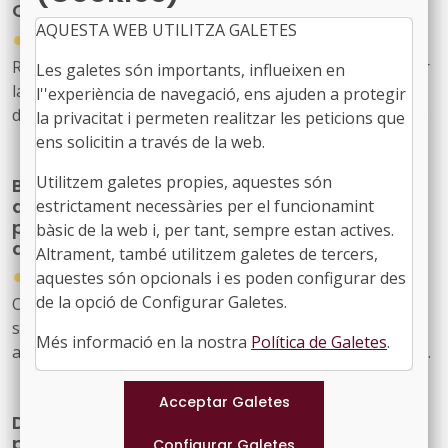
Civil davant el risc d’incendis forestals
AQUESTA WEB UTILITZA GALETES
●
27/04/2026
Resolució de 23 d'abril de 2026, de la Sotssecretaria, per
Les galetes són importants, influeixen en
la qual es publica l'Acord del Consell de Ministres de 21
l''experiència de navegació, ens ajuden a protegir
d'abril de 2026, pel qual s'aprova la Directriu Bàsica de
la privacitat i permeten realitzar les peticions que
Planificació de Protecció Civil davant el risc d'incendis
ens solicitin a través de la web.
forestals.
Utilitzem galetes propies, aquestes són
Bases reguladores que han de regir els ajuts
a les entitats locals per a la redacció del
estrictament necessàries per el funcionamint
plànol de delimitació o del pla de prevenció
bàsic de la web i, per tant, sempre estan actives.
d'incendis forestals
Altrament, també utilitzem galetes de tercers,
●
aquestes són opcionals i es poden configurar des
24/11/2025
de la opció de Configurar Galetes.
Ordre ARP/199/2025, de 20 de novembre, per la qual
s'aproven les bases reguladores que han de regir els
Més informació en la nostra
Política de Galetes
.
ajuts a les entitats locals per a la redacció del plànol de
delimitació o del pla de prevenció d'incendis forestals
Directrius i criteris comuns dels plans anuals
per a la prevenció, vigilància i extinció