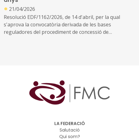
●
21/04/2026
Resolució EDF/1162/2026, de 14 d'abril, per la qual
s'aprova la convocatòria derivada de les bases
reguladores del procediment de concessió de
subvencions als ens locals de Catalunya destinades al
finançament d'infraestructures, equipament i
funcionament de les noves places del primer cicle
d'educació infantil en centres públics de Catalunya,
creades entre l'1 de gener de 2021 i el 21 d'abril de 2026,
en el marc del Pla de recuperació, transformació i
resiliència, finançat per la Unió Europea-Next
Generation EU
LA FEDERACIÓ
Salutació
Qui som?