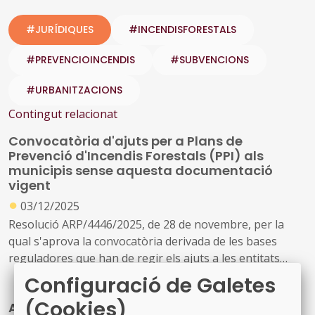
#JURÍDIQUES
#INCENDISFORESTALS
#PREVENCIOINCENDIS
#SUBVENCIONS
#URBANITZACIONS
Contingut relacionat
Convocatòria d'ajuts per a Plans de
Prevenció d'Incendis Forestals (PPI) als
municipis sense aquesta documentació
vigent
●
03/12/2025
Resolució ARP/4446/2025, de 28 de novembre, per la
qual s'aprova la convocatòria derivada de les bases
reguladores que han de regir els ajuts a les entitats
locals per a la redacció del plànol de delimitació o del Pla
Configuració de Galetes
de prevenció d'incendis forestals
(Cookies)
Aprovació de la Directriu bàsica de Protecció