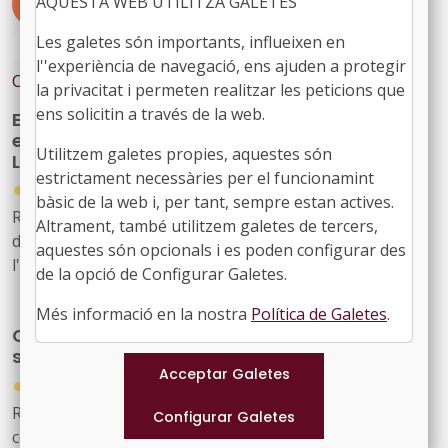
AQUESTA WEB UTILITZA GALETES
#JURÍDIQUES
#AGENDARURAL
Les galetes són importants, influeixen en
#CULTURA
#SUBVENCIONS
l''experiència de navegació, ens ajuden a protegir
Contingut relacionat
la privacitat i permeten realitzar les peticions que
ens solicitin a través de la web.
Es destinen 2,9 milions d’euros per ampliar
els fons de les biblioteques del Sistema de
Utilitzem galetes propies, aquestes són
Lectura Pública de Catalunya
estrictament necessàries per el funcionamint
●
16/04/2026
bàsic de la web i, per tant, sempre estan actives.
Resolució CLT/1073/2026, de 7 d'abril, per la qual es
Altrament, també utilitzem galetes de tercers,
dona publicitat a l'Acord del Consell d'Administració de
aquestes són opcionals i es poden configurar des
l'Oficina de Suport a la Iniciativa Cultural pel qual
de la opció de Configurar Galetes.
s'aprova la convocatòria per a la concessió de
subvencions, en règim de concurrència no competitiva,
Més informació en la nostra
Política de Galetes
.
Convocatòria per a la concessió de
per a l'adquisició de fons bibliogràfics i documentals
subvencions per la promoció de la música
destinats a biblioteques del Sistema de Lectura Pública
●
de Catalunya durant el període 2026-2027 (ref. BDNS
13/04/2026
897818)
Resolució CLT/1037/2026, de 31 de març, de
convocatòria per a la concessió de subvencions, en