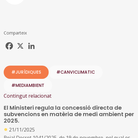
Comparteix
Facebook
X
LinkedIn
#JURÍDIQUES
#CANVICLIMATIC
#MEDIAMBIENT
Contingut relacionat
El Ministeri regula la concessió directa de
subvencions en matèria de medi ambient per
2025.
●
21/11/2025
Reial Decret 1041/2025, de 19 de novembre, pel qual es