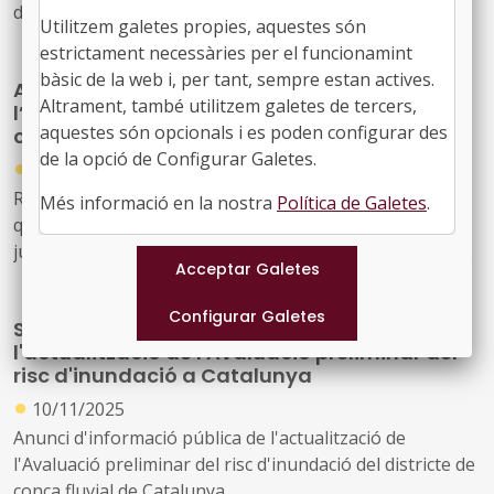
de Catalunya (INUNCAT)
Utilitzem galetes propies, aquestes són
estrictament necessàries per el funcionamint
bàsic de la web i, per tant, sempre estan actives.
Ampliació de terminis per a subvencions en
Altrament, també utilitzem galetes de tercers,
l’àmbit del canvi climàtic als municipis
aquestes són opcionals i es poden configurar des
catalans
de la opció de Configurar Galetes.
●
01/12/2025
Resolució TER/4397/2025, de 24 de novembre, per la
Més informació en la nostra
Política de Galetes
.
qual es modifiquen els terminis d'execució i de
justificació previstos a la Resolució ACC/2831/2023, de 24
de juliol, de convocatòria de subvencions a ens locals de
Catalunya per al desenvolupament d'actuacions de
S'obre informació pública per a
mitigació i d'adaptació al canvi climàtic per als anys 2023,
l'actualització de l'Avaluació preliminar del
2024 i 2025 (ref. BDNS 710717)
risc d'inundació a Catalunya
●
10/11/2025
Anunci d'informació pública de l'actualització de
l'Avaluació preliminar del risc d'inundació del districte de
conca fluvial de Catalunya