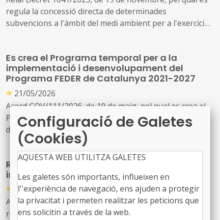
regula la concessió directa de determinades
subvencions a l'àmbit del medi ambient per a l'exercici
pressupostari 2025.
Es crea el Programa temporal per a la
implementació i desenvolupament del
Programa FEDER de Catalunya 2021-2027
●
21/05/2026
Acord GOV/111/2026, de 19 de maig, pel qual es crea el
Configuració de Galetes
Programa temporal per a la implementació i
desenvolupament del Programa FEDER de Catalunya
(Cookies)
2021-2027 al Departament de Territori, Habitatge i
Transició Ecològica
AQUESTA WEB UTILITZA GALETES
Revisió del Pla INUNCAT per fer front a
inundacions agreujades pel canvi climàtic
Les galetes són importants, influeixen en
●
l''experiència de navegació, ens ajuden a protegir
26/03/2026
la privacitat i permeten realitzar les peticions que
Acord GOV/65/2026, de 24 de març, pel qual s'aprova la
ens solicitin a través de la web.
revisió del Pla especial d'emergències per inundacions