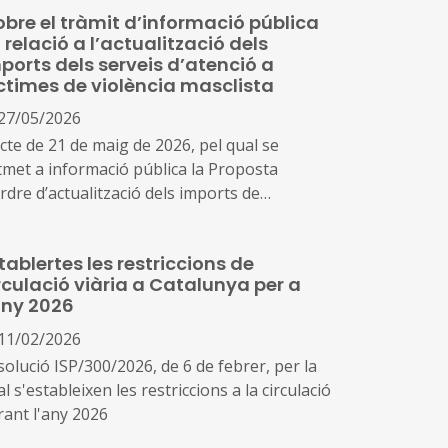
obre el tràmit d’informació pública
 relació a l’actualització dels
ports dels serveis d’atenció a
ctimes de violència masclista
27/05/2026
icte de 21 de maig de 2026, pel qual se
tmet a informació pública la Proposta
rdre d’actualització dels imports de
terminats serveis socials de la Xarxa
Atenció i Recuperació Integral per a dones
tablertes les restriccions de
e pateixen violència masclista
rculació viària a Catalunya per a
any 2026
11/02/2026
solució ISP/300/2026, de 6 de febrer, per la
l s'estableixen les restriccions a la circulació
rant l'any 2026