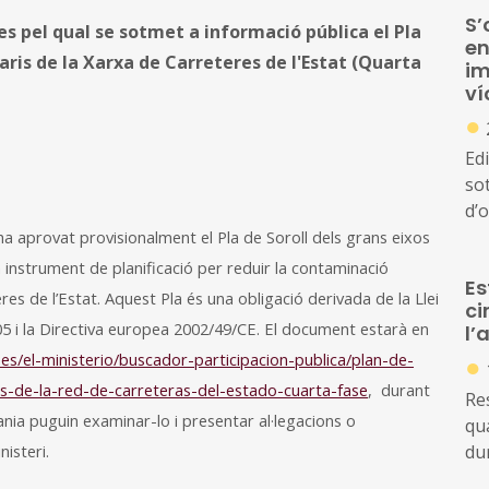
S’
es pel qual se sotmet a informació pública el Pla
en
iaris de la Xarxa de Carreteres de l'Estat (Quarta
im
ví
●
Ed
so
d’o
de
 ha aprovat provisionalment el Pla de Soroll dels grans eixos
d’
 a instrument de planificació per reduir la contaminació
Es
qu
res de l’Estat. Aquest Pla és una obligació derivada de la Llei
ci
005 i la Directiva europea 2002/49/CE. El document estarà en
l’
es/el-ministerio/buscador-participacion-publica/plan-de-
●
os-de-la-red-de-carreteras-del-estado-cuarta-fase
, durant
Re
nia puguin examinar-lo i presentar al·legacions o
qua
nisteri.
du