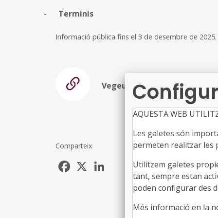
-
Terminis
Informació pública fins el 3 de desembre de 2025.
Configur
Vegeu l'Anunci
AQUESTA WEB UTILIT
Les galetes són importan
permeten realitzar les p
Comparteix
Facebook
X
LinkedIn
Utilitzem galetes propi
tant, sempre estan acti
poden configurar des de
Més informació en la 