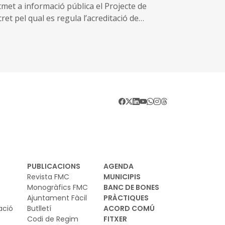
nseqüència de la Depressió Aïllada en Nivells
t a informació pública el Projecte de
ts (DANA) que ha afectat àmplies zones de la
ret pel qual es regula l’acreditació de
ínsula i Balears entre el 28 d’octubre i el 4
tres i serveis sanitaris
 novembre de 2024
PUBLICACIONS
AGENDA
Revista FMC
MUNICIPIS
Monogràfics FMC
BANC DE BONES
Ajuntament Fàcil
PRÀCTIQUES
ació
Butlletí
ACORD COMÚ
Codi de Regim
FITXER