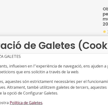
Ob
pe
mu
2
●
Ex
ació de Galetes (Cook
20
Ter
de
ZA GALETES
da
ts, influeixen en l''experiència de navegació, ens ajuden a pr
In
vià
de
eticions que ens solicitin a través de la web.
ter
co
d'
es, aquestes són estrictament necessàries per el funcionamin
C
ves. Altrament, també utilitzem galetes de tercers, aquestes 
●
 la opció de Configurar Galetes.
Ed
so
nostra
Política de Galetes
.