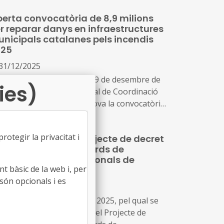
erta convocatòria de 8,9 milions
r reparar danys en infraestructures
nicipals catalanes pels incendis
025
31/12/2025
tracte de la Resolució de 29 de desembre de
ies)
25, de la Secretaria General de Coordinació
ritorial, per la qual s'aprova la convocatòria
 les subvencions per a la recuperació de
nys en infraestructures municipals i xarxa
otegir la privacitat i
formació pública Projecte de decret
ria provincial i insular, previstes a l'apartat
l Catàleg d’estàndards de
cer de l'Acord del Consell de Ministres de 26
mpetències professionals de
agost de 2025.
t bàsic de la web i, per
atalunya
són opcionals i es
23/12/2025
icte de 12 de desembre de 2025, pel qual se
tmet a informació pública el Projecte de