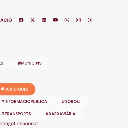
ACIÓ
ES
#MUNICIPIS
#JURÍDIQUES
#INFORMACIOPUBLICA
#SOROLL
#TRANSPORTS
#XARXAVIÀRIA
ntingut relacionat