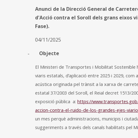
Anunci de la Direcció General de Carreter
d'Acció contra el Soroll dels grans eixos v
Fase).
04/11/2025
Objecte
-
El Ministeri de Transportes i Mobilitat Sostenible
viaris estatals, d’aplicació entre 2025 i 2029, com
acústica originada pel trànsit a la xarxa de carrete
estatal 37/2003 del Soroll, el Reial decret 1513/2
exposició pública a:
https://www.transportes.gob.
accion-contra-el-ruido-de-los-grandes-ejes-viari
un mes perquè administracions, municipis i ciutada
suggeriments a través dels canals habilitats pel Mi