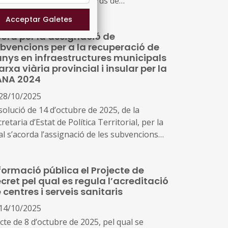
cret del Catàleg d’estàndards de
mpetències professionals de Catalunya
ord per la assignació de
bvencions per a la recuperació de
nys en infraestructures municipals
xarxa viària provincial i insular per la
ANA 2024
28/10/2025
solució de 14 d’octubre de 2025, de la
retaria d’Estat de Política Territorial, per la
al s’acorda l’assignació de les subvencions
r a la recuperació de danys en
raestructures municipals i xarxa viària
formació pública el Projecte de
vincial i insular previstes en l’apartat tercer
cret pel qual es regula l’acreditació
l’Acord del Consell de Ministres de 5 de
 centres i serveis sanitaris
vembre de 2024, pel qual es declara «Zona
ectada greument per una emergència de
14/10/2025
tecció civil» el territori afectat com a
cte de 8 d’octubre de 2025, pel qual se