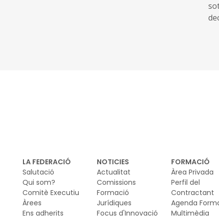
co
sotme
Al
dec
Pen
cen
de
LA FEDERACIÓ
NOTICIES
FORMACIÓ
Salutació
Actualitat
Àrea Privada
Qui som?
Comissions
Perfil del
Comitè Executiu
Formació
Contractant
Àrees
Jurídiques
Agenda Form
Ens adherits
Focus d'Innovació
Multimèdia