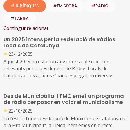
#JURÍDIQUES
#EMISSORA
#RADIO
#TARIFA
Contingut relacionat
Un 2025 intens per la Federació de Ràdios
Locals de Catalunya
●
23/12/2025
Aquest 2025 ha estat un any intens i ple d’accions
rellevants per a la Federació de Ràdios Locals de
Catalunya. Les accions s’han desplegat en diversos
àmbits:institucional, estratègic, de representació
sectorial, cooperació amb entitats i promoció de la ràdio
Des de Municipàlia, l’FMC emet un programa
de proximitat
de ràdio per posar en valor el municipalisme
●
22/10/2025
En l’estand que la Federació de Municipis de Catalunya té
a la Fira Municipàlia, a Lleida, hem emès en directe