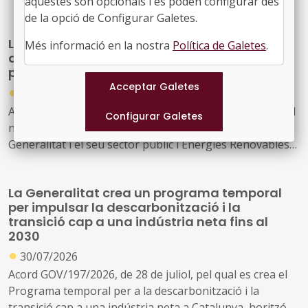
aquestes són opcionals i es poden configurar des
de la opció de Configurar Galetes.
La Generalitat actualitza el model de relació
Més informació en la nostra
Política de Galetes
.
amb L'Energètica per reforçar els serveis
públics d'energia
●
30/07/2026
Acord GOV/198/2026, de 28 de juliol, pel qual s'aprova el
nou model de relació entre l'Administració de la
Generalitat i el seu sector públic i Energies Renovables
Públiques de Catalunya, SAU (L'Energètica), i
s'encarrega a L'Energètica la provisió general de serveis
La Generalitat crea un programa temporal
en l'àmbit de l'energia
per impulsar la descarbonització i la
transició cap a una indústria neta fins al
2030
●
30/07/2026
Acord GOV/197/2026, de 28 de juliol, pel qual es crea el
Programa temporal per a la descarbonització i la
transició cap a una indústria neta a Catalunya, horitzó