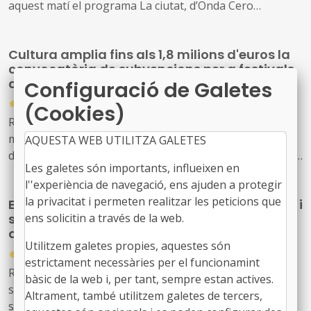
aquest matí el programa La ciutat, d’Onda Cero
Catalunya, amb diferents entrevistes i una taula rodona
per donar a conèixer i explicar les accions que hem
Cultura amplia fins als 1,8 milions d'euros la
posat en marxa per servir més i millor els ens locals
convocatòria de subvencions per a festivals
de música d'alt interès cultural
Configuració de Galetes
●
31/07/2026
(Cookies)
Resolució CLT/2702/2026, de 24 de juliol, per la qual es
modifica la dotació de la convocatòria per a la concessió
AQUESTA WEB UTILITZA GALETES
de subvencions, en règim de concurrència competitiva, a
Les galetes són importants, influeixen en
festivals de música d'alt interès cultural (ref. BDNS
l''experiència de navegació, ens ajuden a protegir
914637)
la privacitat i permeten realitzar les peticions que
El Govern de l’Estat aprova mesures laborals i
ens solicitin a través de la web.
socials urgents per protegir les persones
afectades pels incendis forestals
Utilitzem galetes propies, aquestes són
●
30/07/2026
estrictament necessàries per el funcionamint
Reial decret llei 20/2026, de 29 de juliol, pel qual
bàsic de la web i, per tant, sempre estan actives.
s’estableixen mesures urgents de protecció laboral i
Altrament, també utilitzem galetes de tercers,
social davant els incendis forestals.