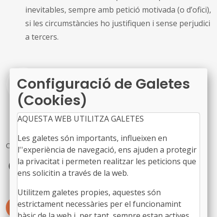
inevitables,
sempre amb petició motivada (o d’ofici),
si les circumstàncies ho justifiquen i sense perjudici
a tercers.
Configuració de Galetes
Veure ordre
(Cookies)
AQUESTA WEB UTILITZA GALETES
Les galetes són importants, influeixen en
Comparteix
l''experiència de navegació, ens ajuden a protegir
la privacitat i permeten realitzar les peticions que
Facebook
X
LinkedIn
ens solicitin a través de la web.
Utilitzem galetes propies, aquestes són
estrictament necessàries per el funcionamint
#JURÍDIQUES
#INFRAESTRUCTURES
bàsic de la web i, per tant, sempre estan actives.