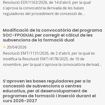
Resolució EDF/1162/2026, de 14 d'abril, per la qual
s'aprova la convocatòria derivada de les bases
reguladores del procediment de concessió de
subvencions als ens locals de Catalunya destinades al
finançament d'infraestructures, equipament i
Modificació de la convocatòria del programa
funcionament de les noves places del primer cicle
SOC-FPODUAL per corregir el càlcul de les
d'educació infantil en centres públics de Catalunya,
subvencions de la formació dual
creades entre l'1 de gener de 2021 i el 21 d'abril de 2026,
●
20/04/2026
en el marc del Pla de recuperació, transformació i
resiliència, finançat per la Unió Europea-Next
Resolució EMT/1131/2026, de 2 d'abril, per la qual es
Generation EU
modifica la Resolució EMT/4178/2025, de 10 de
novembre, per la qual s'aprova la convocatòria derivada
de les bases reguladores per a la concessió de
subvencions del Programa Formació Professional
S’aproven les bases reguladores per a la
Ocupacional Dual (SOC-FPODUAL) (ref. BDNS 868065)
concessió de subvencions a centres
educatius, per al desenvolupament de
programes de formació i inserció durant el
curs 2026-2027