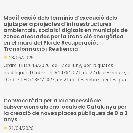
destinats a la instal·lació d'infraestructures per a la
millora de la bioseguretat en explotacions ramaderes de
Modificació dels terminis d’execució dels
les espècies bovina, ovina o caprina
ajuts per a projectes d’infraestructures
ambientals, socials i digitals en municipis de
zones afectades per la transició energètica
en el marc del Pla de Recuperació ,
Transformació i Resiliència
●
18/06/2026
Ordre TED/613/2026, de 17 de juny, per la qual es
modifiquen l'Ordre TED/1476/2021, de 27 de desembre, i
l'Ordre TED/1381/2023, de 21 de desembre, per les quals
es regulen les bases per a la concessió d'ajudes a
projectes d'infraestructures ambientals, socials i digitals
Convocatòria per a la concessió de
en municipis de zones afectades per la transició
subvencions als ens locals de Catalunya per
energètica en el marc del Pla de Recuperació,
la creació de noves places públiques de 0 a 3
Transformació i Resiliència.
anys
●
21/04/2026