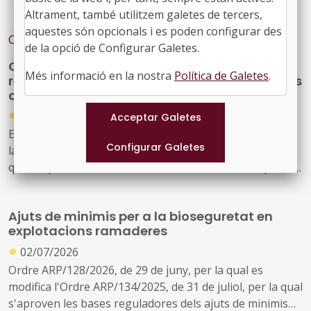
Altrament, també utilitzem galetes de tercers,
#OBRES
#SUBVENCIONS
aquestes són opcionals i es poden configurar des
Contingut relacionat
de la opció de Configurar Galetes.
Oberta convocatòria de 8,9 milions per
Més informació en la nostra
Política de Galetes
.
reparar danys en infraestructures municipals
catalanes pels incendis 2025
●
31/12/2025
Extracte de la Resolució de 29 de desembre de 2025, de
la Secretaria General de Coordinació Territorial, per la
qual s'aprova la convocatòria de les subvencions per a la
recuperació de danys en infraestructures municipals i
xarxa viària provincial i insular, previstes a l'apartat
Ajuts de minimis per a la bioseguretat en
tercer de l'Acord del Consell de Ministres de 26 d'agost
explotacions ramaderes
de 2025.
●
02/07/2026
Ordre ARP/128/2026, de 29 de juny, per la qual es
modifica l'Ordre ARP/134/2025, de 31 de juliol, per la qual
s'aproven les bases reguladores dels ajuts de minimis