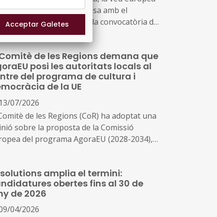
 la societat civil compromesa amb el
trimoni cultural, ha obert la convocatòria de
ndidatures per a la 2027 edició dels Premis
ropeus de Patrimoni / Premis Europa
 Comitè de les Regions demana que
tra, una iniciativa que identifica, reconeix i
oraEU posi les autoritats locals al
omou les millors pràctiques en la protecció,
ntre del programa de cultura i
nservació i promoció del patrimoni cultural
mocràcia de la UE
ropeu.
13/07/2026
 Comitè de les Regions (CoR) ha adoptat una
inió sobre la proposta de la Comissió
ropea del programa AgoraEU (2028-2034),
 nou programa que consolidarà i ampliarà
 iniciatives europees en cultura, mitjans de
solutions amplia el termini:
unicació, participació ciutadana i igualtat.
ndidatures obertes fins al 30 de
ny de 2026
09/04/2026