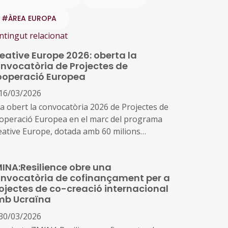
#ÀREA EUROPA
ntingut relacionat
eative Europe 2026: oberta la
nvocatòria de Projectes de
operació Europea
16/03/2026
ha obert la convocatòria 2026 de Projectes de
operació Europea en el marc del programa
eative Europe, dotada amb 60 milions
euros i orientada a fomentar la col·laboració
ansnacional entre organitzacions dels
INA:Resilience obre una
tors culturals i creatius europeus.
nvocatòria de cofinançament per a
ojectes de co-creació internacional
mb Ucraïna
30/03/2026