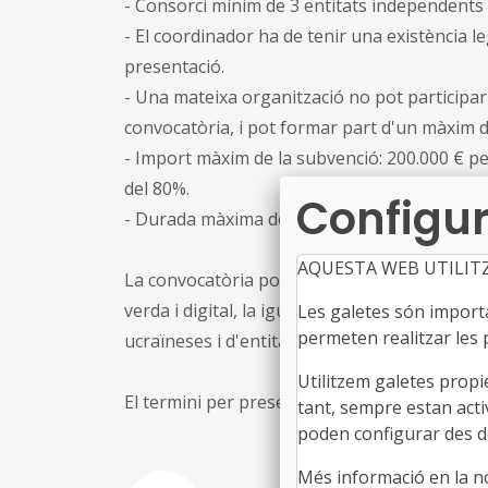
- Consorci mínim de 3 entitats independents d
- El coordinador ha de tenir una existència l
presentació.
- Una mateixa organització no pot participa
convocatòria, i pot formar part d'un màxim de
- Import màxim de la subvenció: 200.000 € 
del 80%.
Configur
- Durada màxima dels projectes: 48 mesos.
AQUESTA WEB UTILIT
La convocatòria posa especial èmfasi en la d
verda i digital, la igualtat de gènere i la incl
Les galetes són importan
permeten realitzar les p
ucraïneses i d'entitats de regions perifèrique
Utilitzem galetes propi
El termini per presentar candidatures és el 5 
tant, sempre estan acti
poden configurar des de
Més informació en la 