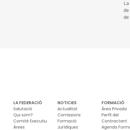
La 
de
de
pú
sol
leg
tr
LA FEDERACIÓ
NOTICIES
FORMACIÓ
Salutació
Actualitat
Àrea Privada
Qui som?
Comissions
Perfil del
Comitè Executiu
Formació
Contractant
Àrees
Jurídiques
Agenda Form