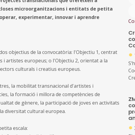
projectes transnacionals que ofereixen a
closes microorganitzacions i entitats de petita
cooperar, experimentar, innovar i aprendre
Co
Cr
co
Co
os objectius de la convocatòria: l'Objectiu 1, centrat
●
s i artistes europeus; o l'Objectiu 2, orientat a la
S’
sectors culturals i creatius europeus.
Co
Cr
d'
tres, la mobilitat transnacional d'artistes i
tr
es, la formació i millora de competències de
ZM
sec
gualtat de gènere, la participació de joves en activitats
co
 la diversitat cultural europea.
pr
a
●
etita escala: