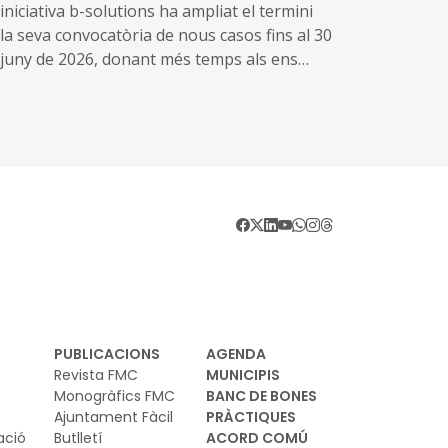
iniciativa b-solutions ha ampliat el termini
 la seva convocatòria de nous casos fins al 30
 juny de 2026, donant més temps als ens
blics i estructures transfrontereres per
·licitar suport expert per superar obstacles
als i administratius a la cooperació
ansfronterera.
PUBLICACIONS
AGENDA
Revista FMC
MUNICIPIS
Monogràfics FMC
BANC DE BONES
Ajuntament Fàcil
PRÀCTIQUES
ació
Butlletí
ACORD COMÚ