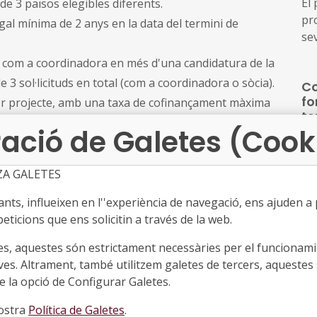
El
e 3 països elegibles diferents.
pr
egal mínima de 2 anys en la data del termini de
se
ca
r com a coordinadora en més d'una candidatura de la
in
 3 sol·licituds en total (com a coordinadora o sòcia).
Co
ucr
fo
per projecte, amb una taxa de cofinançament màxima
pa
te
ació de Galetes (Cook
●
Per
ZA GALETES
es
imensió transfronterera de la cooperació, la transició
ad
usió, i encoratja la participació d'organitzacions
ts, influeixen en l''experiència de navegació, ens ajuden a pr
co
eticions que ens solicitin a través de la web.
s i rurals.
de
El
in
es, aquestes són estrictament necessàries per el funcionamin
ce
co
de maig de 2026, a les 17:00 h (hora de Brussel·les).
ves. Altrament, també utilitzem galetes de tercers, aquestes 
co
Pro
 la opció de Configurar Galetes.
●
Ca
nostra
Política de Galetes
.
L'