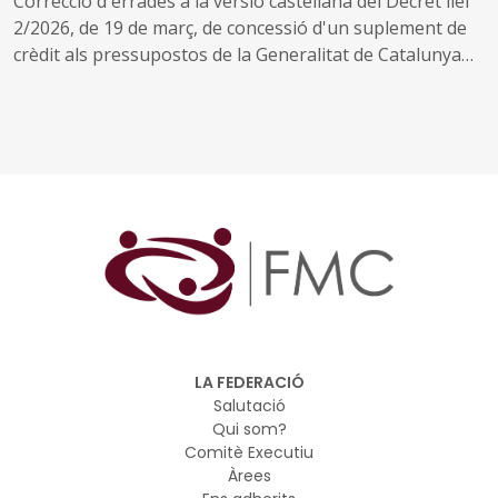
Correcció d'errades a la versió castellana del Decret llei
2/2026, de 19 de març, de concessió d'un suplement de
crèdit als pressupostos de la Generalitat de Catalunya
per al 2023 prorrogats per al 2026 (DOGC núm. 9630, de
23.3.2026)
LA FEDERACIÓ
Salutació
Qui som?
Comitè Executiu
Àrees