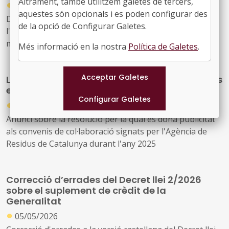
Altrament, també utilitzem galetes de tercers,
●
06/05/2026
aquestes són opcionals i es poden configurar des
Decret llei 6/2026, de 5 de maig, de mesures urgents en
de la opció de Configurar Galetes.
l'àmbit urbanístic i de la contractació en relació amb els
municipis rurals
Més informació en la nostra
Política de Galetes
.
L’Agència de Residus de Catalunya fa públics
els convenis de col·laboració signats al 2025
●
05/05/2026
Anunci sobre la resolució per la qual es dona publicitat
als convenis de col·laboració signats per l'Agència de
Residus de Catalunya durant l'any 2025
Correcció d’errades del Decret llei 2/2026
sobre el suplement de crèdit de la
Generalitat
●
05/05/2026