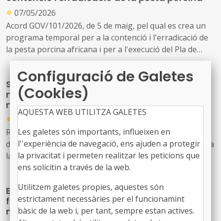
●
07/05/2026
Acord GOV/101/2026, de 5 de maig, pel qual es crea un
programa temporal per a la contenció i l'erradicació de
la pesta porcina africana i per a l'execució del Pla de
control poblacional que se'n deriva
Configuració de Galetes
S’amplia el crèdit disponible dels ajuts de
(Cookies)
millora d’infraestructures viaries d’accés a
nuclis rurals i zones de muntanya
AQUESTA WEB UTILITZA GALETES
●
07/05/2026
Les galetes són importants, influeixen en
Resolució ARP/1374/2026, de 28 d'abril, per la qual es
l''experiència de navegació, ens ajuden a protegir
declaren els crèdits efectivament disponibles dels ajuts a
la privacitat i permeten realitzar les peticions que
la millora d'infraestructures viàries d'accés a nuclis
ens solicitin a través de la web.
rurals habitats, als serveis bàsics i a les explotacions
agràries en àrees rurals i en comarques de muntanya,
Utilitzem galetes propies, aquestes són
El Govern aprova mesures urgents per
convocats mitjançant la Resolució ARP/2424/2025, de 19
estrictament necessàries per el funcionamint
facilitar l’urbanisme i la contractació als
de juny (ref. BDNS 842445)
bàsic de la web i, per tant, sempre estan actives.
municipis rurals