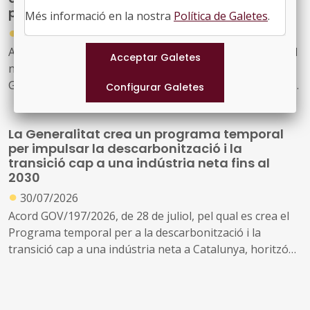
públics d'energia
Més informació en la nostra
Política de Galetes
.
●
30/07/2026
Acord GOV/198/2026, de 28 de juliol, pel qual s'aprova el
nou model de relació entre l'Administració de la
Generalitat i el seu sector públic i Energies Renovables
Públiques de Catalunya, SAU (L'Energètica), i
s'encarrega a L'Energètica la provisió general de serveis
La Generalitat crea un programa temporal
en l'àmbit de l'energia
per impulsar la descarbonització i la
transició cap a una indústria neta fins al
2030
●
30/07/2026
Acord GOV/197/2026, de 28 de juliol, pel qual es crea el
Programa temporal per a la descarbonització i la
transició cap a una indústria neta a Catalunya, horitzó
2030