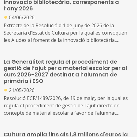
innovació bibliotecària, corresponents a
l’any 2026
●
04/06/2026
Extracte de la Resolució d'1 de juny de 2026 de la
Secretaria d'Estat de Cultura per la qual es convoquen
les Ajudes al foment de la innovació bibliotecària,
corresponents a l'any 2026.
La Generalitat regula el procediment de
gestió de l’ajut per a material escolar per al
curs 2026-2027 destinat a l’alumnat de
primària i ESO
●
21/05/2026
Resolució ECF/1489/2026, de 19 de maig, per la qual es
regula el procediment de gestió de l'ajut directe en
concepte de material escolar a favor de l'alumnat
d'educació primària i secundària obligatòria de centres
sostinguts amb fons públics en el curs 2026-2027,
Cultura amplia fins als 1,8 milions d'euros la
impulsat per l'Acord GOV/105/2026, de 12 de maig (ref.