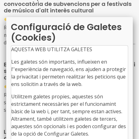
convocatòria de subvencions per a festivals
BDNS 906514)
de música d'alt interès cultural
●
31/07/2026
Configuració de Galetes
Resolució CLT/2702/2026, de 24 de juliol, per la qual es
(Cookies)
modifica la dotació de la convocatòria per a la concessió
de subvencions, en règim de concurrència competitiva, a
AQUESTA WEB UTILITZA GALETES
festivals de música d'alt interès cultural (ref. BDNS
914637)
Les galetes són importants, influeixen en
El Govern de l’Estat aprova mesures laborals i
l''experiència de navegació, ens ajuden a protegir
socials urgents per protegir les persones
la privacitat i permeten realitzar les peticions que
afectades pels incendis forestals
ens solicitin a través de la web.
●
30/07/2026
Reial decret llei 20/2026, de 29 de juliol, pel qual
Utilitzem galetes propies, aquestes són
s’estableixen mesures urgents de protecció laboral i
estrictament necessàries per el funcionamint
social davant els incendis forestals.
bàsic de la web i, per tant, sempre estan actives.
Altrament, també utilitzem galetes de tercers,
aquestes són opcionals i es poden configurar des
La Generalitat actualitza el model de relació
de la opció de Configurar Galetes.
amb L'Energètica per reforçar els serveis