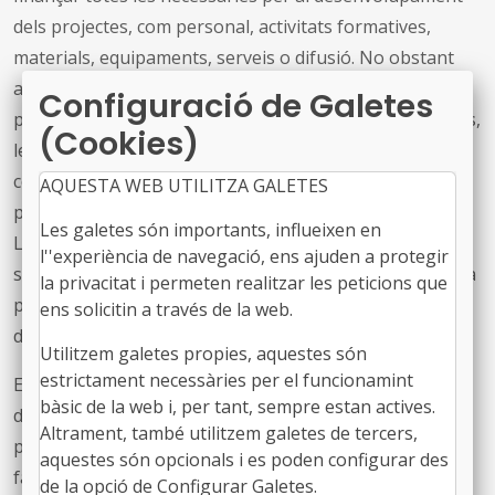
dels projectes, com personal, activitats formatives,
materials, equipaments, serveis o difusió. No obstant
això, s’exclouen determinades despeses, com les
Configuració de Galetes
prestacions econòmiques directes a persones o famílies,
(Cookies)
les despeses de personal estructural i docent dels
centres educatius i les despeses dels capítols 6 a 9 del
AQUESTA WEB UTILITZA GALETES
pressupost, tret d'inversions immaterials excepcionals.
Les galetes són importants, influeixen en
Les despeses del capítol 1 (personal) només són
l''experiència de navegació, ens ajuden a protegir
subvencionables de forma excepcional si corresponen a
la privacitat i permeten realitzar les peticions que
programes de caràcter temporal vinculats a l'execució
ens solicitin a través de la web.
del Pla.
Utilitzem galetes propies, aquestes són
estrictament necessàries per el funcionamint
En relació amb les taxes, les comunitats autònomes en
bàsic de la web i, per tant, sempre estan actives.
determinaran les condicions, imports i exempcions,
Altrament, també utilitzem galetes de tercers,
prioritzant les famílies vulnerables i garantint que les
aquestes són opcionals i es poden configurar des
famílies en risc d’exclusió social no hagin de pagar.
de la opció de Configurar Galetes.