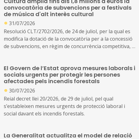
Cultura amplia fins als 1,8 milions d'euros la
convocatòria de subvencions per a festivals
de música d'alt interès cultural
●
31/07/2026
Resolució CLT/2702/2026, de 24 de juliol, per la qual es
modifica la dotació de la convocatòria per a la concessió
de subvencions, en règim de concurrència competitiva, a
festivals de música d'alt interès cultural (ref. BDNS
914637)
El Govern de l’Estat aprova mesures laborals i
socials urgents per protegir les persones
afectades pels incendis forestals
●
30/07/2026
Reial decret llei 20/2026, de 29 de juliol, pel qual
s’estableixen mesures urgents de protecció laboral i
social davant els incendis forestals.
La Generalitat actualitza el model de relació