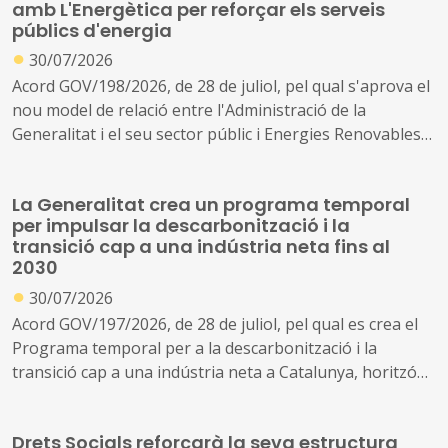
amb L'Energètica per reforçar els serveis
públics d'energia
●
30/07/2026
Acord GOV/198/2026, de 28 de juliol, pel qual s'aprova el
nou model de relació entre l'Administració de la
Generalitat i el seu sector públic i Energies Renovables
Públiques de Catalunya, SAU (L'Energètica), i
s'encarrega a L'Energètica la provisió general de serveis
La Generalitat crea un programa temporal
en l'àmbit de l'energia
per impulsar la descarbonització i la
transició cap a una indústria neta fins al
2030
●
30/07/2026
Acord GOV/197/2026, de 28 de juliol, pel qual es crea el
Programa temporal per a la descarbonització i la
transició cap a una indústria neta a Catalunya, horitzó
2030
Drets Socials reforçarà la seva estructura