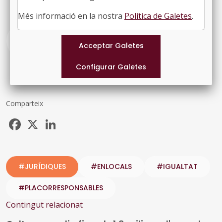
Més informació en la nostra
Política de Galetes
.
Vegeu la resolució
Comparteix
Facebook
X
LinkedIn
#JURÍDIQUES
#ENLOCALS
#IGUALTAT
#PLACORRESPONSABLES
Contingut relacionat