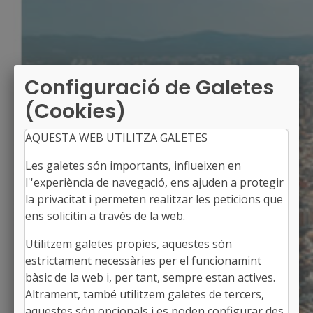
Configuració de Galetes
(Cookies)
AQUESTA WEB UTILITZA GALETES
Les galetes són importants, influeixen en
l''experiència de navegació, ens ajuden a protegir
la privacitat i permeten realitzar les peticions que
ens solicitin a través de la web.
Utilitzem galetes propies, aquestes són
OLIANA
estrictament necessàries per el funcionamint
Alcalde: Ricard Pérez Llordes
bàsic de la web i, per tant, sempre estan actives.
L'Alt Urgell, Lleida
Altrament, també utilitzem galetes de tercers,
Població: 1.874
aquestes són opcionals i es poden configurar des
Superfície: 31,92 km2