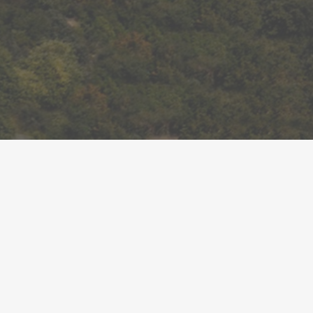
 es beneficiaran dels ajuts destinats al finançament d'
ionament de les noves places en centres públics del p
il
de Recuperació, Transformació i Resiliència, finançat amb f