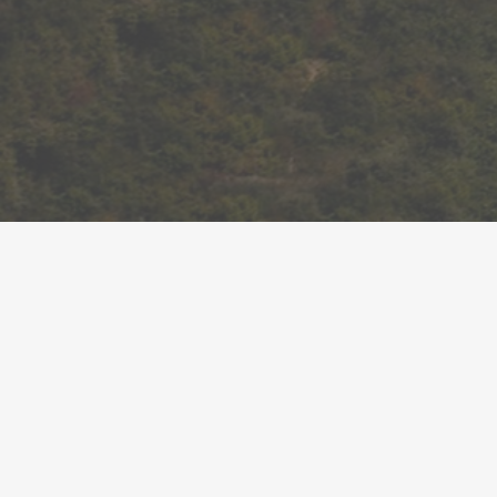
26 governs locals
equipament i func
d'educació infant
●
13/07/2023
En el marc del Pla 
EU