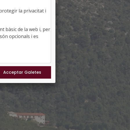
otegir la privacitat i
t bàsic de la web i, per
són opcionals i es