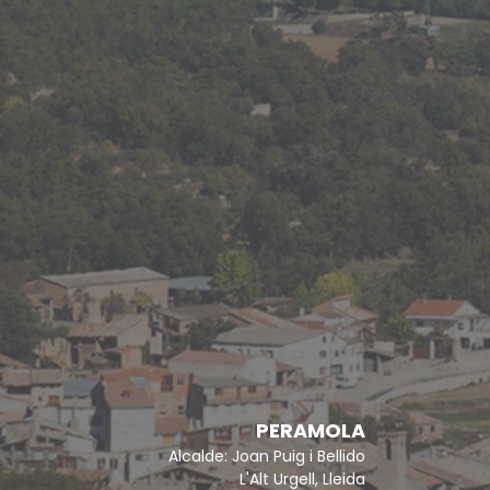
PERAMOLA
Alcalde: Joan Puig i Bellido
L'Alt Urgell, Lleida