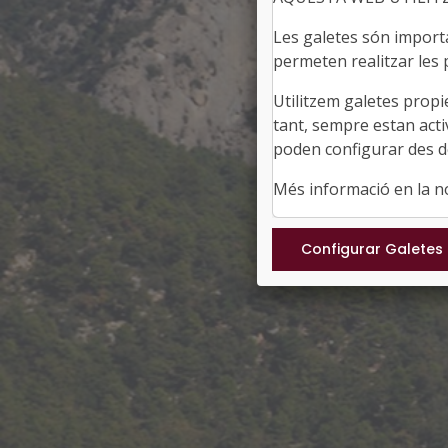
Les galetes són importan
permeten realitzar les p
Utilitzem galetes propi
tant, sempre estan acti
poden configurar des de
Més informació en la 