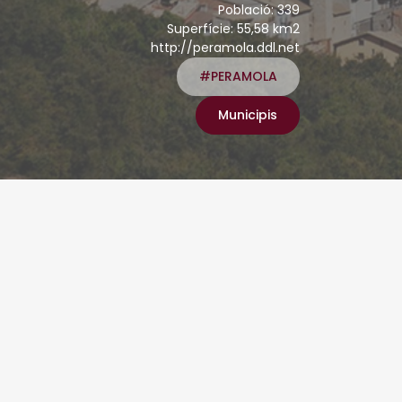
Població: 339
Superfície: 55,58 km2
http://peramola.ddl.net
#PERAMOLA
Municipis
infraestructures,
rimer cicle
ons Next Generation