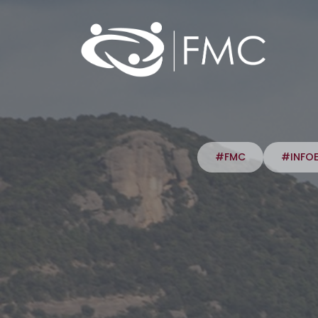
#FMC
#INFO