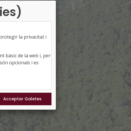
ies)
otegir la privacitat i
t bàsic de la web i, per
són opcionals i es