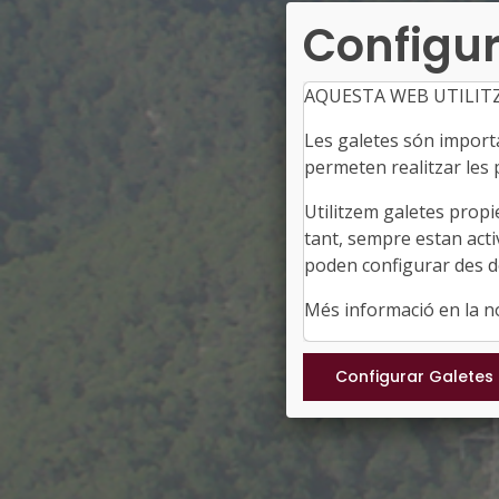
Configur
AQUESTA WEB UTILIT
Les galetes són importan
permeten realitzar les p
Utilitzem galetes propi
tant, sempre estan acti
poden configurar des de
Més informació en la 