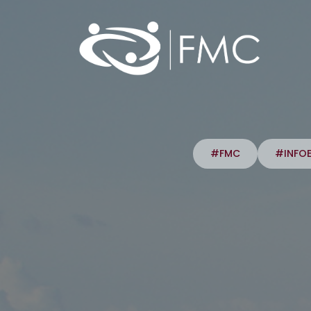
#FMC
#INFO