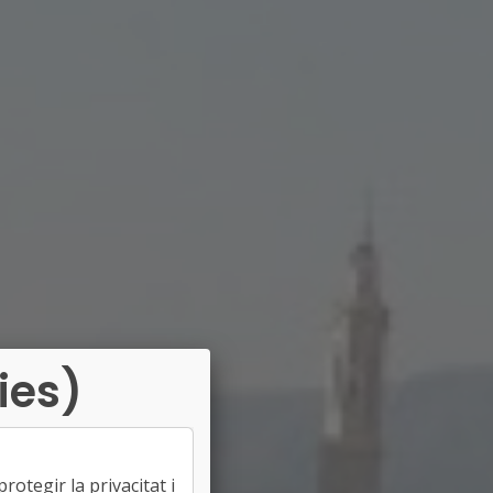
ies)
otegir la privacitat i