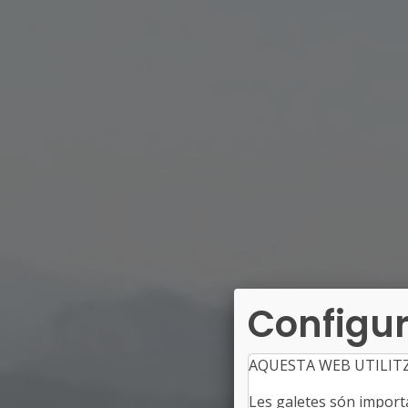
Configur
AQUESTA WEB UTILIT
Les galetes són importan