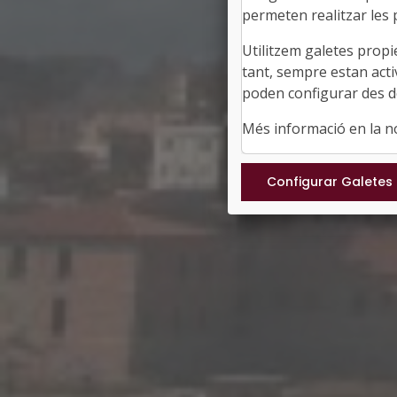
permeten realitzar les p
Utilitzem galetes propi
tant, sempre estan acti
poden configurar des de
Més informació en la 