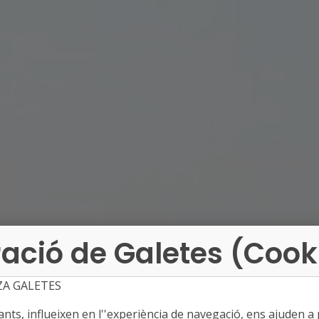
ació de Galetes (Cook
ZA GALETES
ts, influeixen en l''experiència de navegació, ens ajuden a pr