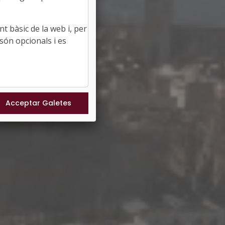
t bàsic de la web i, per
són opcionals i es