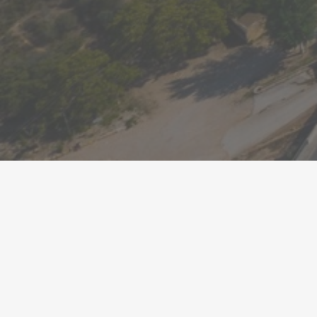
Prop de 500 infants participen enguany en el
programa Barça Activa’t, impulsat per la Fundació
FC Barcelona amb la col·laboració de les quatre
diputacions catalanes i 17 municipis
●
08/04/2025
Representants de les quatre diputacions catalanes,