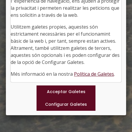
l''experiència de navegació, ens ajuden a protegir
la privacitat i permeten realitzar les peticions que
ens solicitin a través de la web.
Utilitzem galetes propies, aquestes són
EL PERELLÓ
estrictament necessàries per el funcionamint
Alcalde: Samuel Ferré i Pallarés
bàsic de la web i, per tant, sempre estan actives.
El Baix Ebre, Tarragona
Altrament, també utilitzem galetes de tercers,
Població: 2.948
aquestes són opcionals i es poden configurar des
Superfície: 105,08 km2
http://www.elperello.cat
de la opció de Configurar Galetes.
#PERELLO
Més informació en la nostra
Política de Galetes
.
Municipis