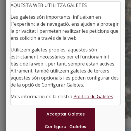
AQUESTA WEB UTILITZA GALETES
Les galetes són importants, influeixen en
l''experiència de navegació, ens ajuden a protegir
la privacitat i permeten realitzar les peticions que
ens solicitin a través de la web.
Utilitzem galetes propies, aquestes són
ROQUETES
estrictament necessàries per el funcionamint
Alcalde: Ivan García Maigí
bàsic de la web i, per tant, sempre estan actives.
El Baix Ebre, Tarragona
Altrament, també utilitzem galetes de tercers,
Població: 8.607
aquestes són opcionals i es poden configurar des
Superfície: 136,64 km2
http://www.roquetes.cat
de la opció de Configurar Galetes.
#ROQUETES
Més informació en la nostra
Política de Galetes
.
Municipis