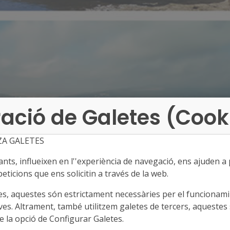
ació de Galetes (Cook
ZA GALETES
ts, influeixen en l''experiència de navegació, ens ajuden a pr
eticions que ens solicitin a través de la web.
es, aquestes són estrictament necessàries per el funcionamin
ves. Altrament, també utilitzem galetes de tercers, aquestes 
 la opció de Configurar Galetes.