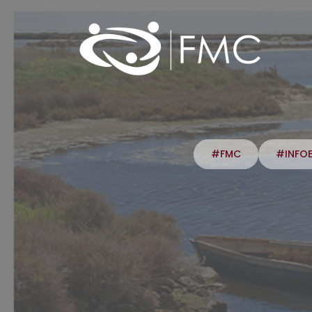
#FMC
#INFO