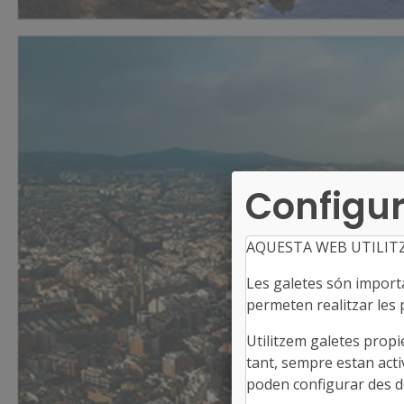
Configur
AQUESTA WEB UTILIT
Les galetes són importan
permeten realitzar les p
Utilitzem galetes propi
tant, sempre estan acti
poden configurar des de