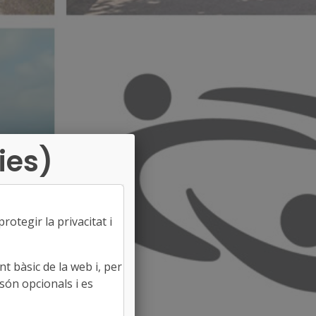
ies)
otegir la privacitat i
t bàsic de la web i, per
són opcionals i es