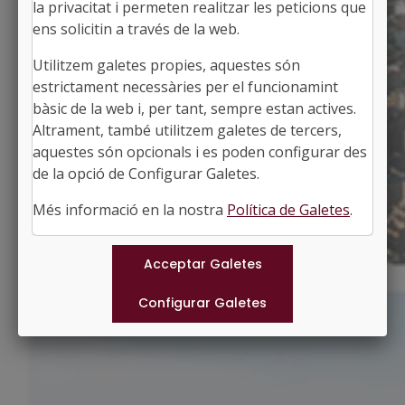
la privacitat i permeten realitzar les peticions que
ens solicitin a través de la web.
Utilitzem galetes propies, aquestes són
LA TALLADA D'EMPORDÀ
estrictament necessàries per el funcionamint
Alcaldessa: Gloria Marull Coll
bàsic de la web i, per tant, sempre estan actives.
El Baix Empordà, Girona
Altrament, també utilitzem galetes de tercers,
Població: 240
aquestes són opcionals i es poden configurar des
Superfície: 7,86 km2
http://www.ddgi.cat/serradaro
de la opció de Configurar Galetes.
#TALLADADEMPORDA
Més informació en la nostra
Política de Galetes
.
Municipis