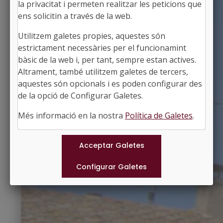
la privacitat i permeten realitzar les peticions que
ens solicitin a través de la web.
Utilitzem galetes propies, aquestes són
ULLASTRET
estrictament necessàries per el funcionamint
Alcalde: Josep Miquel Gatius Callis
bàsic de la web i, per tant, sempre estan actives.
El Baix Empordà, Girona
Altrament, també utilitzem galetes de tercers,
Població: 249
aquestes són opcionals i es poden configurar des
Superfície: 10,82 km2
http://www.ullastret.cat
de la opció de Configurar Galetes.
#ULLASTRET
Més informació en la nostra
Política de Galetes
.
Municipis