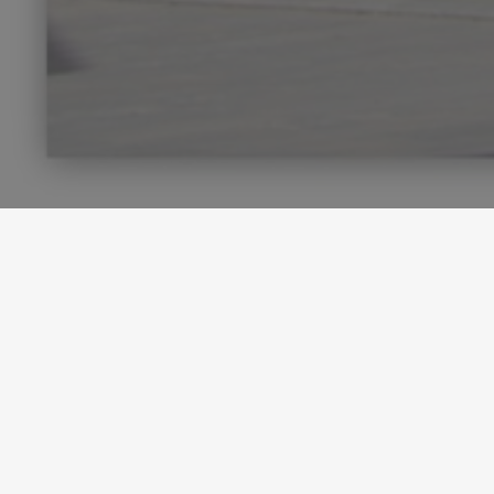
36,8 milions d'euros per estalviar aigua a regadius
a Girona
●
15/10/2024
Dins unes actuacions que es realitzaran dins del
programa per a l'eficiència i sostenibilitat en regadius
inclòs al Pla de Recuperació, Transformació i Resiliència