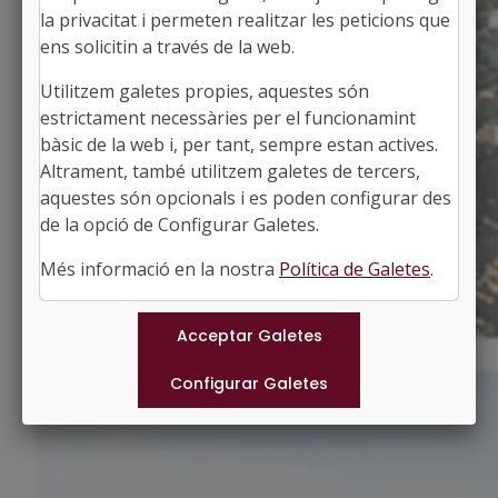
la privacitat i permeten realitzar les peticions que
ens solicitin a través de la web.
Utilitzem galetes propies, aquestes són
CASTELLVÍ DE ROSANES
estrictament necessàries per el funcionamint
Alcalde: Adria Camino Fideu
bàsic de la web i, per tant, sempre estan actives.
El Baix Llobregat, Barcelona
Altrament, també utilitzem galetes de tercers,
Població: 2.171
aquestes són opcionals i es poden configurar des
Superfície: 17,09 km2
http://www.castellviderosanes.cat
de la opció de Configurar Galetes.
#CASTELLVIDEROSANES
Més informació en la nostra
Política de Galetes
.
Municipis