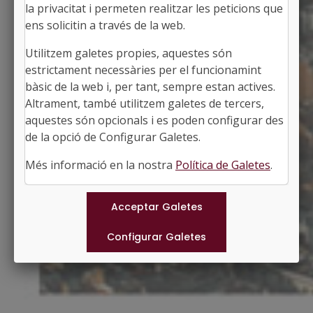
la privacitat i permeten realitzar les peticions que
ens solicitin a través de la web.
Utilitzem galetes propies, aquestes són
EL PRAT DE LLOBREGAT
estrictament necessàries per el funcionamint
Alcaldessa: Alba Bou Jordà
bàsic de la web i, per tant, sempre estan actives.
El Baix Llobregat, Barcelona
Altrament, també utilitzem galetes de tercers,
Població: 66.338
aquestes són opcionals i es poden configurar des
Superfície: 32,23 km2
http://www.elprat.cat
de la opció de Configurar Galetes.
#PRATDELLOBREGAT
Més informació en la nostra
Política de Galetes
.
Municipis