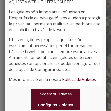
AQUESTA WEB UTILITZA GALETES
Les galetes són importants, influeixen en
l''experiència de navegació, ens ajuden a protegir
la privacitat i permeten realitzar les peticions que
ens solicitin a través de la web.
Utilitzem galetes propies, aquestes són
SANT CLIMENT DE LLOBREGAT
estrictament necessàries per el funcionamint
Alcalde: Jordi Pérez Condeminas
bàsic de la web i, per tant, sempre estan actives.
El Baix Llobregat, Barcelona
Altrament, també utilitzem galetes de tercers,
Població: 4.187
aquestes són opcionals i es poden configurar des
Superfície: 10,73 km2
http://www.santclimentdellobregat.cat
de la opció de Configurar Galetes.
#SANTCLIMENTDELLOBREGAT
Més informació en la nostra
Política de Galetes
.
Municipis