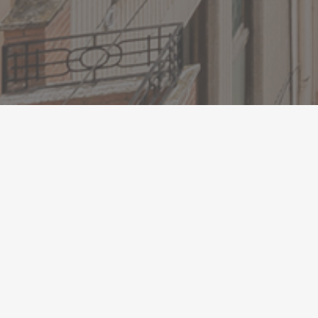
arragona concedeix ajuts per a la prevenció d’incendis
efensa Forestal de la demarcació
que han rebut finançament destaquen les de foment de la sil
 temporals o l’adquisició d’abeuradors per als animals en di