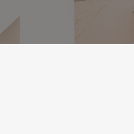
La Diputació de T
Agrupacions de D
●
16/01/2023
Entre les accions 
formació de corrals
estratègics