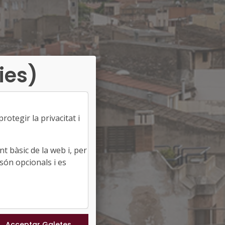
ies)
otegir la privacitat i
t bàsic de la web i, per
són opcionals i es