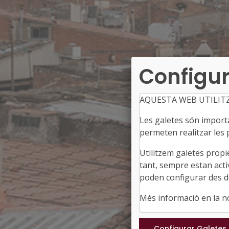
Configur
AQUESTA WEB UTILIT
Les galetes són importan
permeten realitzar les p
Utilitzem galetes propi
tant, sempre estan acti
poden configurar des de
Més informació en la 