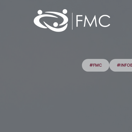
#FMC
#INFO