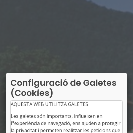
Configuració de Galetes
(Cookies)
AQUESTA WEB UTILITZA GALETES
Les galetes són importants, influeixen en
l''experiència de navegació, ens ajuden a protegir
la privacitat i permeten realitzar les peticions que