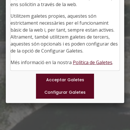
ens solicitin a través de la web.
Utilitzem galetes propies, aquestes són
BESALÚ
estrictament necessàries per el funcionamint
Alcalde: Lluís Guinó i Subirós
bàsic de la web i, per tant, sempre estan actives.
La Garrotxa, Girona
Altrament, també utilitzem galetes de tercers,
Població: 2.592
aquestes són opcionals i es poden configurar des
Superfície: 4,81 km2
http://www.besalu.cat
de la opció de Configurar Galetes.
#BESALU
Més informació en la nostra
Política de Galetes
.
Municipis