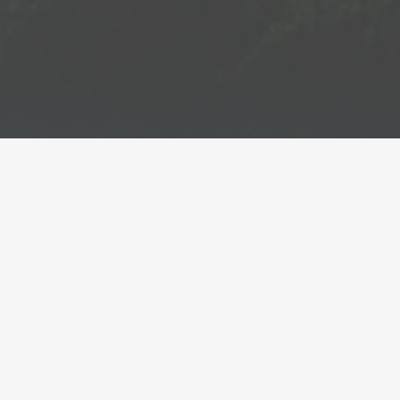
Set municipis de la Garrotxa seran seus de la
dotzena edició dels Jocs Emporion, del 15 al 17 de
maig
●
04/05/2026
S'han programat una vintena d'activitats, principalment
per a nens i nenes, que tindran lloc a Olot, les Preses,
Sant Joan les Fonts, la Vall d'en Bas, la Vall de Bianya,
Besalú i Santa Pau