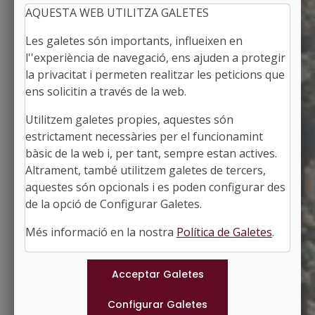
AQUESTA WEB UTILITZA GALETES
Les galetes són importants, influeixen en
l''experiència de navegació, ens ajuden a protegir
la privacitat i permeten realitzar les peticions que
ens solicitin a través de la web.
Utilitzem galetes propies, aquestes són
MALGRAT DE MAR
estrictament necessàries per el funcionamint
Alcaldessa: Sonia Viñolas Mollfulleda
bàsic de la web i, per tant, sempre estan actives.
El Maresme, Barcelona
Altrament, també utilitzem galetes de tercers,
Població: 19.741
aquestes són opcionals i es poden configurar des
Superfície: 9,05 km2
http://www.ajmalgrat.cat
de la opció de Configurar Galetes.
#MALGRATDEMAR
Més informació en la nostra
Política de Galetes
.
Municipis