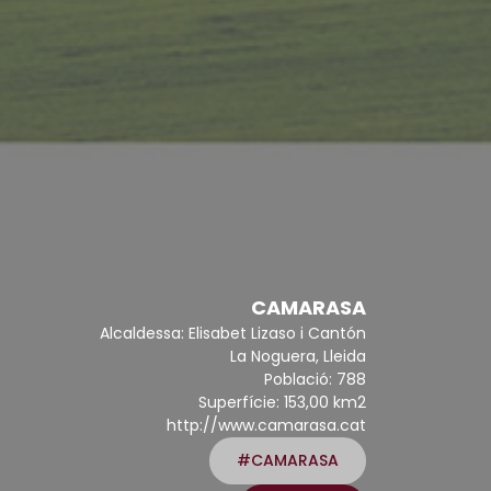
CAMARASA
Alcaldessa: Elisabet Lizaso i Cantón
La Noguera, Lleida
Població: 788
Superfície: 153,00 km2
http://www.camarasa.cat
#CAMARASA