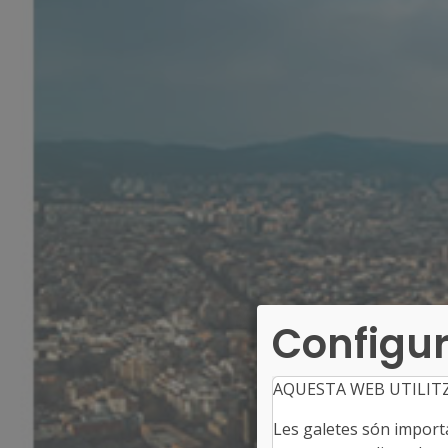
Configur
AQUESTA WEB UTILIT
Les galetes són importan