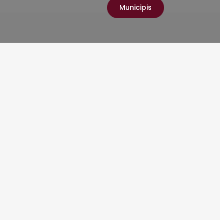
Municipis
rar l'enllumenat
medi natural
arc Natural de l’Alt
stinarà més de 9
 lumínica
 pública per a la
ts municipis de