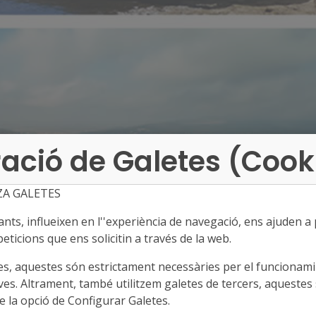
ació de Galetes (Cook
ZA GALETES
ts, influeixen en l''experiència de navegació, ens ajuden a pr
eticions que ens solicitin a través de la web.
es, aquestes són estrictament necessàries per el funcionamin
ves. Altrament, també utilitzem galetes de tercers, aquestes 
 la opció de Configurar Galetes.