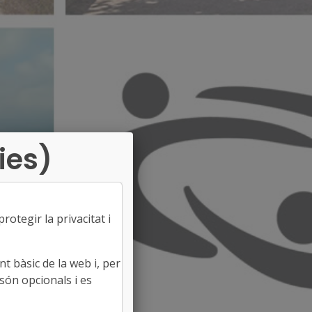
ies)
otegir la privacitat i
t bàsic de la web i, per
són opcionals i es