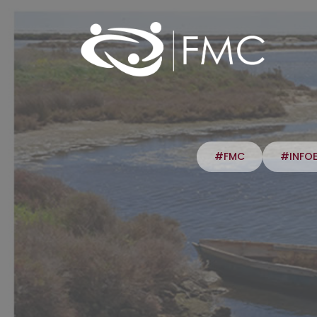
#FMC
#INFO