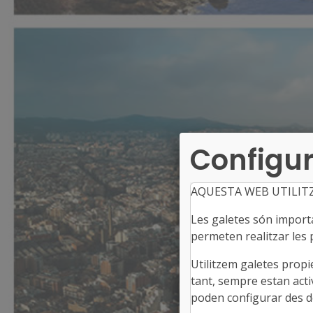
Configur
AQUESTA WEB UTILIT
Les galetes són importan
permeten realitzar les p
Utilitzem galetes propi
tant, sempre estan acti
poden configurar des de