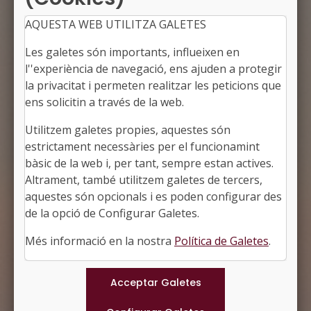
AQUESTA WEB UTILITZA GALETES
Les galetes són importants, influeixen en
l''experiència de navegació, ens ajuden a protegir
la privacitat i permeten realitzar les peticions que
ens solicitin a través de la web.
Utilitzem galetes propies, aquestes són
NAVATA
estrictament necessàries per el funcionamint
Alcaldessa: Bibiana Vallmajó i Cantenys
bàsic de la web i, per tant, sempre estan actives.
L'Alt Empordà, Girona
Altrament, també utilitzem galetes de tercers,
Població: 1.507
aquestes són opcionals i es poden configurar des
Superfície: 23,16 km2
http://www.navata.cat
de la opció de Configurar Galetes.
#NAVATA
Més informació en la nostra
Política de Galetes
.
Municipis