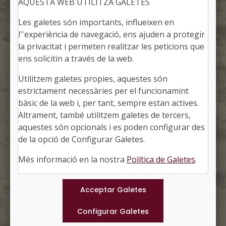
AQUESTA WEB UTILITZA GALETES
Les galetes són importants, influeixen en
l''experiència de navegació, ens ajuden a protegir
la privacitat i permeten realitzar les peticions que
ens solicitin a través de la web.
Utilitzem galetes propies, aquestes són
ALT ÀNEU
estrictament necessàries per el funcionamint
Alcaldessa: Laura Tristan i Dupla
bàsic de la web i, per tant, sempre estan actives.
El Pallars Sobirà, Lleida
Altrament, també utilitzem galetes de tercers,
Població: 453
aquestes són opcionals i es poden configurar des
Superfície: 193,80 km2
http://altaneu.ddl.net
de la opció de Configurar Galetes.
#ALTANEU
Més informació en la nostra
Política de Galetes
.
Municipis