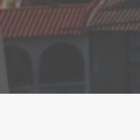
El dispositiu d'informadors ambientals a les
gorgues i els espais fluvials arriba aquest estiu a
vint-i-un municipis gironins