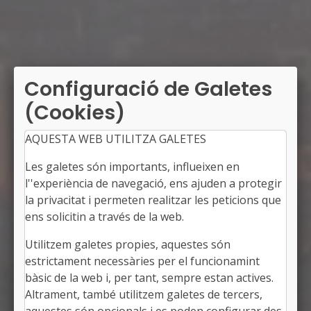
Configuració de Galetes
(Cookies)
AQUESTA WEB UTILITZA GALETES
Les galetes són importants, influeixen en
l''experiència de navegació, ens ajuden a protegir
la privacitat i permeten realitzar les peticions que
ens solicitin a través de la web.
Utilitzem galetes propies, aquestes són
SANT JOAN DE LES ABADESSES
estrictament necessàries per el funcionamint
Alcalde: Ramon Roqué Riu
bàsic de la web i, per tant, sempre estan actives.
El Ripollès, Girona
Altrament, també utilitzem galetes de tercers,
Població: 3.404
Superfície: 53,41 km2