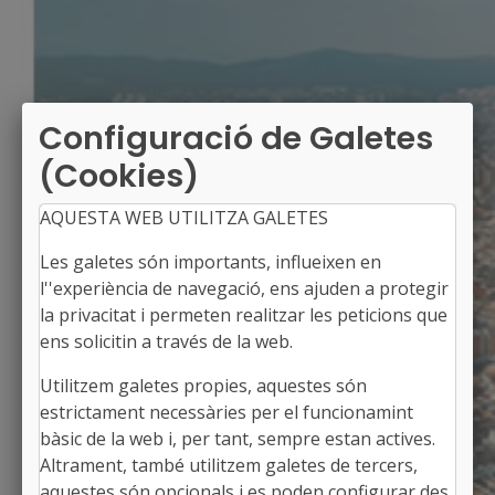
Configuració de Galetes
(Cookies)
AQUESTA WEB UTILITZA GALETES
Les galetes són importants, influeixen en
l''experiència de navegació, ens ajuden a protegir
la privacitat i permeten realitzar les peticions que
ens solicitin a través de la web.
Utilitzem galetes propies, aquestes són
ALFÉS
estrictament necessàries per el funcionamint
Alcaldessa: Dèlia Almenara Solsona
bàsic de la web i, per tant, sempre estan actives.
El Segrià, Lleida
Altrament, també utilitzem galetes de tercers,
Població: 284
aquestes són opcionals i es poden configurar des
Superfície: 32,09 km2