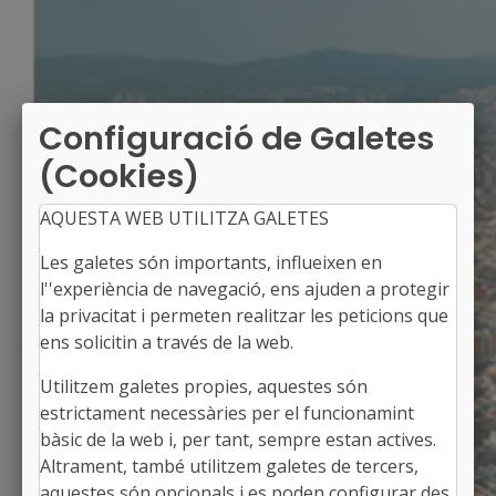
Configuració de Galetes
(Cookies)
AQUESTA WEB UTILITZA GALETES
Les galetes són importants, influeixen en
l''experiència de navegació, ens ajuden a protegir
la privacitat i permeten realitzar les peticions que
ens solicitin a través de la web.
Utilitzem galetes propies, aquestes són
ARTESA DE LLEIDA
estrictament necessàries per el funcionamint
Alcaldessa: Mariona Rebull i Berengué
bàsic de la web i, per tant, sempre estan actives.
El Segrià, Lleida
Altrament, també utilitzem galetes de tercers,
Població: 1.543
aquestes són opcionals i es poden configurar des
Superfície: 23,91 km2