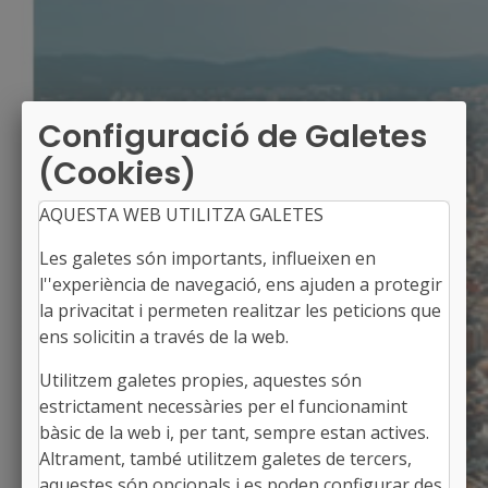
Configuració de Galetes
(Cookies)
AQUESTA WEB UTILITZA GALETES
Les galetes són importants, influeixen en
l''experiència de navegació, ens ajuden a protegir
la privacitat i permeten realitzar les peticions que
ens solicitin a través de la web.
Utilitzem galetes propies, aquestes són
GIMENELLS I EL PLA DE LA FONT
estrictament necessàries per el funcionamint
Alcalde: Dante Pérez Berenguer
bàsic de la web i, per tant, sempre estan actives.
El Segrià, Lleida
Altrament, també utilitzem galetes de tercers,
Població: 1.069
aquestes són opcionals i es poden configurar des
Superfície: 55,52 km2