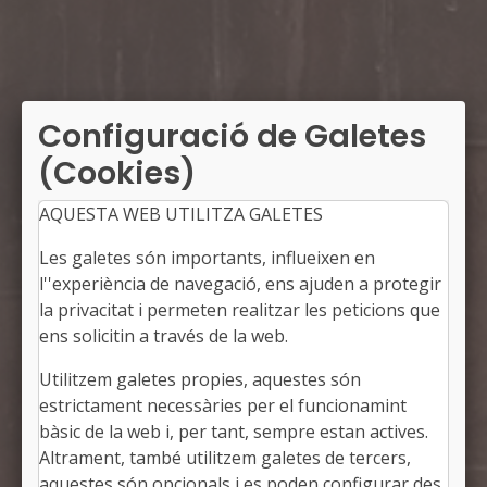
Configuració de Galetes
(Cookies)
AQUESTA WEB UTILITZA GALETES
Les galetes són importants, influeixen en
l''experiència de navegació, ens ajuden a protegir
la privacitat i permeten realitzar les peticions que
ens solicitin a través de la web.
Utilitzem galetes propies, aquestes són
MASSANES
estrictament necessàries per el funcionamint
Alcalde: Joan Pou i Lucea
bàsic de la web i, per tant, sempre estan actives.
La Selva, Girona
Altrament, també utilitzem galetes de tercers,
Població: 882
aquestes són opcionals i es poden configurar des
Superfície: 25,68 km2