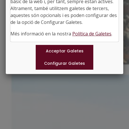
bàsic de la web i, per tant, sempre estan actives.
El Tarragonès, Tarragona
Altrament, també utilitzem galetes de tercers,
Població: 1.845
aquestes són opcionals i es poden configurar des
Superfície: 17,60 km2
http://www.lasecuita.cat
de la opció de Configurar Galetes.
#SECUITA
Més informació en la nostra
Política de Galetes
.
Municipis