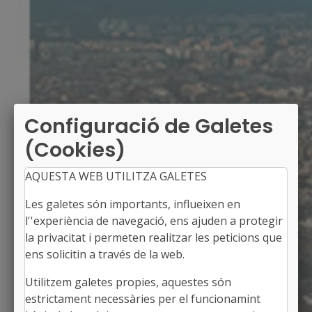
Configuració de Galetes
(Cookies)
AQUESTA WEB UTILITZA GALETES
Les galetes són importants, influeixen en
l''experiència de navegació, ens ajuden a protegir
la privacitat i permeten realitzar les peticions que
ens solicitin a través de la web.
Utilitzem galetes propies, aquestes són
LA SECUITA
estrictament necessàries per el funcionamint
Alcalde: Eudald Roca i Gràcia