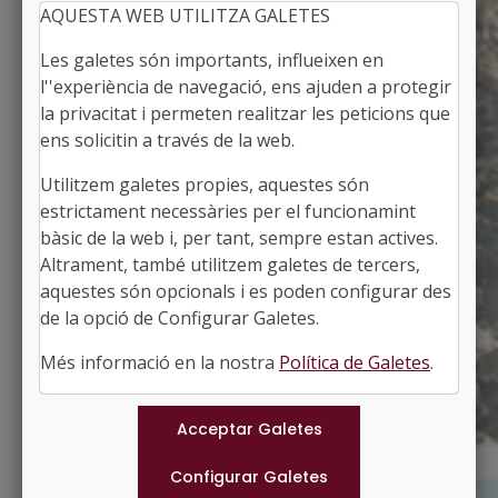
AQUESTA WEB UTILITZA GALETES
Les galetes són importants, influeixen en
l''experiència de navegació, ens ajuden a protegir
la privacitat i permeten realitzar les peticions que
ens solicitin a través de la web.
Utilitzem galetes propies, aquestes són
VESPELLA DE GAIÀ
estrictament necessàries per el funcionamint
Alcalde: Daniel Cid Ricote
bàsic de la web i, per tant, sempre estan actives.
El Tarragonès, Tarragona
Altrament, també utilitzem galetes de tercers,
Població: 502
aquestes són opcionals i es poden configurar des
Superfície: 18,25 km2
http://www.vespella.altanet.org
de la opció de Configurar Galetes.
#VESPELLADEGAIA
Més informació en la nostra
Política de Galetes
.
Municipis