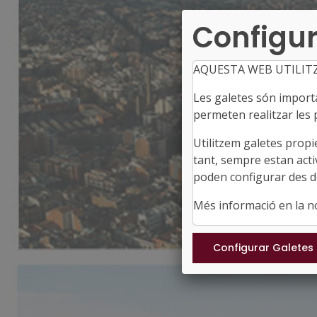
Configur
AQUESTA WEB UTILIT
Les galetes són importan
permeten realitzar les p
Utilitzem galetes propi
tant, sempre estan acti
poden configurar des de
Més informació en la 