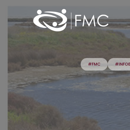
#FMC
#INFO