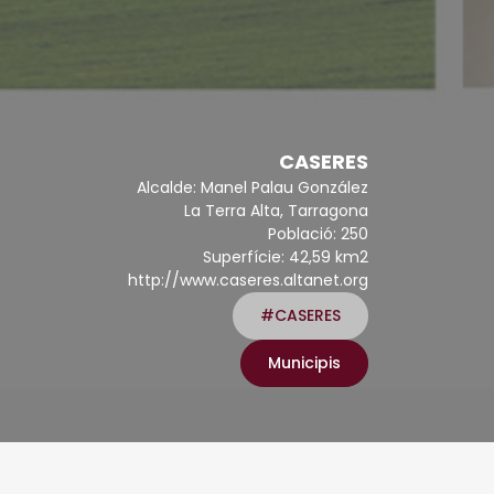
CASERES
Alcalde: Manel Palau González
La Terra Alta, Tarragona
Població: 250
Superfície: 42,59 km2
http://www.caseres.altanet.org
#CASERES
Municipis