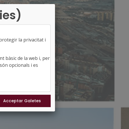
ies)
otegir la privacitat i
t bàsic de la web i, per
són opcionals i es